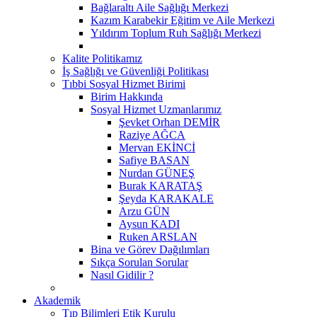
Bağlaraltı Aile Sağlığı Merkezi
Kazım Karabekir Eğitim ve Aile Merkezi
Yıldırım Toplum Ruh Sağlığı Merkezi
Kalite Politikamız
İş Sağlığı ve Güvenliği Politikası
Tıbbi Sosyal Hizmet Birimi
Birim Hakkında
Sosyal Hizmet Uzmanlarımız
Şevket Orhan DEMİR
Raziye AĞCA
Mervan EKİNCİ
Safiye BASAN
Nurdan GÜNEŞ
Burak KARATAŞ
Şeyda KARAKALE
Arzu GÜN
Aysun KADI
Ruken ARSLAN
Bina ve Görev Dağılımları
Sıkça Sorulan Sorular
Nasıl Gidilir ?
Akademik
Tıp Bilimleri Etik Kurulu