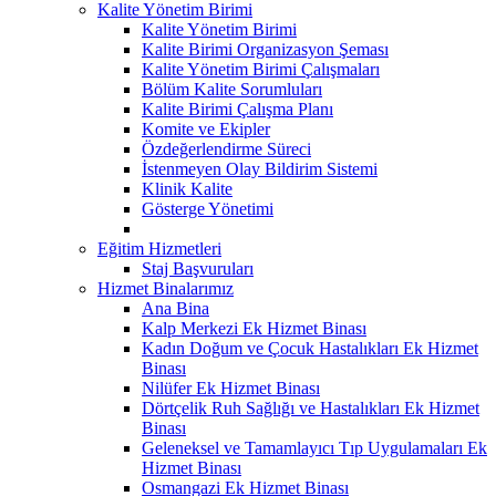
Kalite Yönetim Birimi
Kalite Yönetim Birimi
Kalite Birimi Organizasyon Şeması
Kalite Yönetim Birimi Çalışmaları
Bölüm Kalite Sorumluları
Kalite Birimi Çalışma Planı
Komite ve Ekipler
Özdeğerlendirme Süreci
İstenmeyen Olay Bildirim Sistemi
Klinik Kalite
Gösterge Yönetimi
Eğitim Hizmetleri
Staj Başvuruları
Hizmet Binalarımız
Ana Bina
Kalp Merkezi Ek Hizmet Binası
Kadın Doğum ve Çocuk Hastalıkları Ek Hizmet
Binası
Nilüfer Ek Hizmet Binası
Dörtçelik Ruh Sağlığı ve Hastalıkları Ek Hizmet
Binası
Geleneksel ve Tamamlayıcı Tıp Uygulamaları Ek
Hizmet Binası
Osmangazi Ek Hizmet Binası