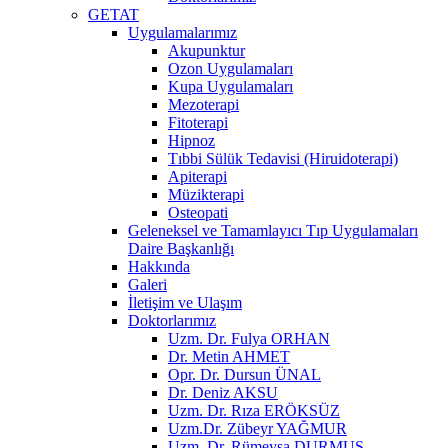
GETAT
Uygulamalarımız
Akupunktur
Ozon Uygulamaları
Kupa Uygulamaları
Mezoterapi
Fitoterapi
Hipnoz
Tıbbi Sülük Tedavisi (Hiruidoterapi)
Apiterapi
Müzikterapi
Osteopati
Geleneksel ve Tamamlayıcı Tıp Uygulamaları
Daire Başkanlığı
Hakkında
Galeri
İletişim ve Ulaşım
Doktorlarımız
Uzm. Dr. Fulya ORHAN
Dr. Metin AHMET
Opr. Dr. Dursun ÜNAL
Dr. Deniz AKSU
Uzm. Dr. Rıza ERÖKSÜZ
Uzm.Dr. Zübeyr YAĞMUR
Uzm. Dr. Rümeysa DURMUŞ