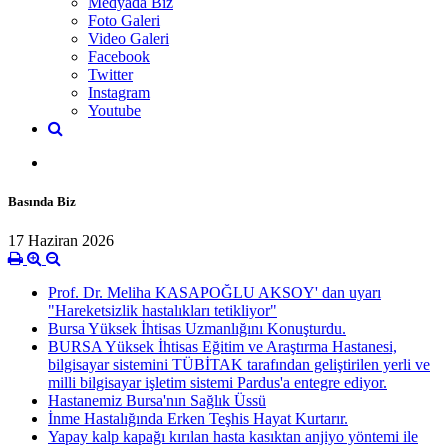
Medyada Biz
Foto Galeri
Video Galeri
Facebook
Twitter
Instagram
Youtube
Basında Biz
17 Haziran 2026
Prof. Dr. Meliha KASAPOĞLU AKSOY' dan uyarı
"Hareketsizlik hastalıkları tetikliyor"
Bursa Yüksek İhtisas Uzmanlığını Konuşturdu.
BURSA Yüksek İhtisas Eğitim ve Araştırma Hastanesi,
bilgisayar sistemini TÜBİTAK tarafından geliştirilen yerli ve
milli bilgisayar işletim sistemi Pardus'a entegre ediyor.
Hastanemiz Bursa'nın Sağlık Üssü
İnme Hastalığında Erken Teşhis Hayat Kurtarır.
Yapay kalp kapağı kırılan hasta kasıktan anjiyo yöntemi ile