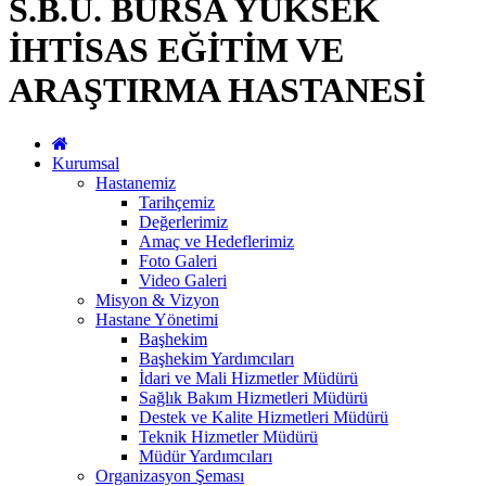
S.B.Ü. BURSA YÜKSEK
İHTİSAS EĞİTİM VE
ARAŞTIRMA HASTANESİ
Kurumsal
Hastanemiz
Tarihçemiz
Değerlerimiz
Amaç ve Hedeflerimiz
Foto Galeri
Video Galeri
Misyon & Vizyon
Hastane Yönetimi
Başhekim
Başhekim Yardımcıları
İdari ve Mali Hizmetler Müdürü
Sağlık Bakım Hizmetleri Müdürü
Destek ve Kalite Hizmetleri Müdürü
Teknik Hizmetler Müdürü
Müdür Yardımcıları
Organizasyon Şeması