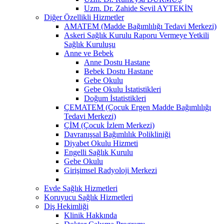
Uzm. Dr. Zahide Sevil AYTEKİN
Diğer Özellikli Hizmetler
AMATEM (Madde Bağımlılığı Tedavi Merkezi)
Askeri Sağlık Kurulu Raporu Vermeye Yetkili
Sağlık Kuruluşu
Anne ve Bebek
Anne Dostu Hastane
Bebek Dostu Hastane
Gebe Okulu
Gebe Okulu İstatistikleri
Doğum İstatistikleri
ÇEMATEM (Çocuk Ergen Madde Bağımlılığı
Tedavi Merkezi)
ÇİM (Çocuk İzlem Merkezi)
Davranışsal Bağımlılık Polikliniği
Diyabet Okulu Hizmeti
Engelli Sağlık Kurulu
Gebe Okulu
Girişimsel Radyoloji Merkezi
Evde Sağlık Hizmetleri
Koruyucu Sağlık Hizmetleri
Diş Hekimliği
Klinik Hakkında