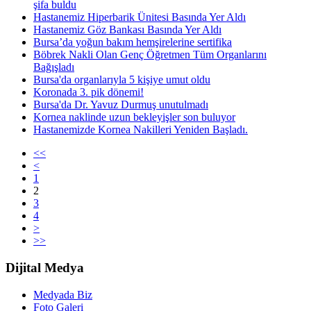
şifa buldu
Hastanemiz Hiperbarik Ünitesi Basında Yer Aldı
Hastanemiz Göz Bankası Basında Yer Aldı
Bursa’da yoğun bakım hemşirelerine sertifika
Böbrek Nakli Olan Genç Öğretmen Tüm Organlarını
Bağışladı
Bursa'da organlarıyla 5 kişiye umut oldu
Koronada 3. pik dönemi!
Bursa'da Dr. Yavuz Durmuş unutulmadı
Kornea naklinde uzun bekleyişler son buluyor
Hastanemizde Kornea Nakilleri Yeniden Başladı.
<<
<
1
2
3
4
>
>>
Dijital Medya
Medyada Biz
Foto Galeri