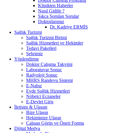
Doktor Çalışma Programı
Klinikten Haberler
Nasıl Gidilir ?
Sıkça Sorulan Sorular
Doktorlarımız
Dt. Kadriye ERMİŞ
Sağlık Turizmi
Sağlık Turizmi Birimi
Sağlık Hizmetleri ve Hekimler
Tedavi Paketleri
Şehrimiz
Yönlendirme
Doktor Çalışma Takvimi
Laboratuvar Sonuç
Radyoloji Sonuç
MHRS Randevu Sistemi
E-Nabız
Evde Sağlık Hizmetleri
Nöbetçi Eczaneler
E-Devlet Giriş
İletişim & Ulaşım
Bize Ulaşın
Hekiminize Ulaşın
Çalışan Görüş ve Öneri Formu
Dijital Medya