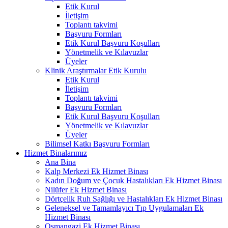
Etik Kurul
İletişim
Toplantı takvimi
Başvuru Formları
Etik Kurul Başvuru Koşulları
Yönetmelik ve Kılavuzlar
Üyeler
Klinik Araştırmalar Etik Kurulu
Etik Kurul
İletişim
Toplantı takvimi
Başvuru Formları
Etik Kurul Başvuru Koşulları
Yönetmelik ve Kılavuzlar
Üyeler
Bilimsel Katkı Başvuru Formları
Hizmet Binalarımız
Ana Bina
Kalp Merkezi Ek Hizmet Binası
Kadın Doğum ve Çocuk Hastalıkları Ek Hizmet Binası
Nilüfer Ek Hizmet Binası
Dörtçelik Ruh Sağlığı ve Hastalıkları Ek Hizmet Binası
Geleneksel ve Tamamlayıcı Tıp Uygulamaları Ek
Hizmet Binası
Osmangazi Ek Hizmet Binası