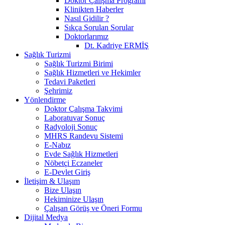
Doktor Çalışma Programı
Klinikten Haberler
Nasıl Gidilir ?
Sıkça Sorulan Sorular
Doktorlarımız
Dt. Kadriye ERMİŞ
Sağlık Turizmi
Sağlık Turizmi Birimi
Sağlık Hizmetleri ve Hekimler
Tedavi Paketleri
Şehrimiz
Yönlendirme
Doktor Çalışma Takvimi
Laboratuvar Sonuç
Radyoloji Sonuç
MHRS Randevu Sistemi
E-Nabız
Evde Sağlık Hizmetleri
Nöbetçi Eczaneler
E-Devlet Giriş
İletişim & Ulaşım
Bize Ulaşın
Hekiminize Ulaşın
Çalışan Görüş ve Öneri Formu
Dijital Medya