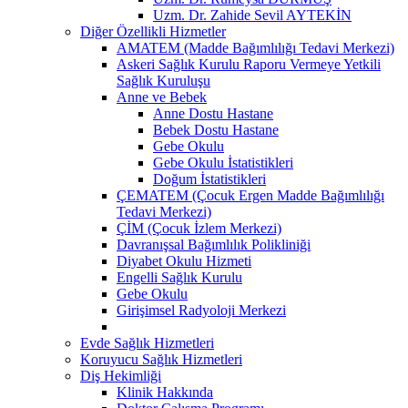
Uzm. Dr. Zahide Sevil AYTEKİN
Diğer Özellikli Hizmetler
AMATEM (Madde Bağımlılığı Tedavi Merkezi)
Askeri Sağlık Kurulu Raporu Vermeye Yetkili
Sağlık Kuruluşu
Anne ve Bebek
Anne Dostu Hastane
Bebek Dostu Hastane
Gebe Okulu
Gebe Okulu İstatistikleri
Doğum İstatistikleri
ÇEMATEM (Çocuk Ergen Madde Bağımlılığı
Tedavi Merkezi)
ÇİM (Çocuk İzlem Merkezi)
Davranışsal Bağımlılık Polikliniği
Diyabet Okulu Hizmeti
Engelli Sağlık Kurulu
Gebe Okulu
Girişimsel Radyoloji Merkezi
Evde Sağlık Hizmetleri
Koruyucu Sağlık Hizmetleri
Diş Hekimliği
Klinik Hakkında