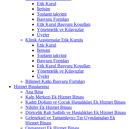
Etik Kurul
İletişim
Toplantı takvimi
Başvuru Formları
Etik Kurul Başvuru Koşulları
Yönetmelik ve Kılavuzlar
Üyeler
Klinik Araştırmalar Etik Kurulu
Etik Kurul
İletişim
Toplantı takvimi
Başvuru Formları
Etik Kurul Başvuru Koşulları
Yönetmelik ve Kılavuzlar
Üyeler
Bilimsel Katkı Başvuru Formları
Hizmet Binalarımız
Ana Bina
Kalp Merkezi Ek Hizmet Binası
Kadın Doğum ve Çocuk Hastalıkları Ek Hizmet Binası
Nilüfer Ek Hizmet Binası
Dörtçelik Ruh Sağlığı ve Hastalıkları Ek Hizmet Binası
Geleneksel ve Tamamlayıcı Tıp Uygulamaları Ek
Hizmet Binası
Osmangazi Ek Hizmet Binası