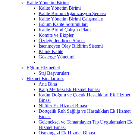
Kalite Yönetim Birimi
Kalite Yönetim Birimi
Kalite Birimi Organizasyon Şeması
Kalite Yönetim Birimi Çalışmaları
Bölüm Kalite Sorumluları
Kalite Birimi Çalışma Planı
Komite ve Ekipler
Özdeğerlendirme Süreci
İstenmeyen Olay Bildirim Sistemi
Klinik Kalite
Gösterge Yönetimi
Eğitim Hizmetleri
Staj Başvuruları
Hizmet Binalarımız
Ana Bina
Kalp Merkezi Ek Hizmet Binası
Kadın Doğum ve Çocuk Hastalıkları Ek Hizmet
Binası
Nilüfer Ek Hizmet Binası
Dörtçelik Ruh Sağlığı ve Hastalıkları Ek Hizmet
Binası
Geleneksel ve Tamamlayıcı Tıp Uygulamaları Ek
Hizmet Binası
Osmangazi Ek Hizmet Binası