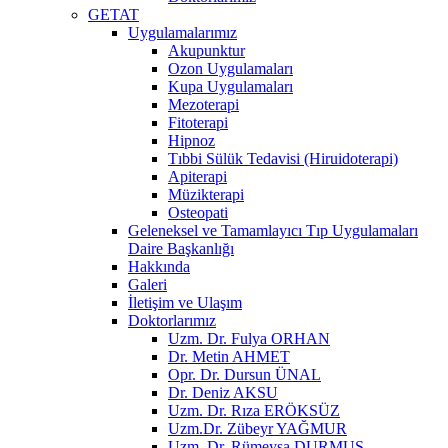
GETAT
Uygulamalarımız
Akupunktur
Ozon Uygulamaları
Kupa Uygulamaları
Mezoterapi
Fitoterapi
Hipnoz
Tıbbi Sülük Tedavisi (Hiruidoterapi)
Apiterapi
Müzikterapi
Osteopati
Geleneksel ve Tamamlayıcı Tıp Uygulamaları
Daire Başkanlığı
Hakkında
Galeri
İletişim ve Ulaşım
Doktorlarımız
Uzm. Dr. Fulya ORHAN
Dr. Metin AHMET
Opr. Dr. Dursun ÜNAL
Dr. Deniz AKSU
Uzm. Dr. Rıza ERÖKSÜZ
Uzm.Dr. Zübeyr YAĞMUR
Uzm. Dr. Rümeysa DURMUŞ