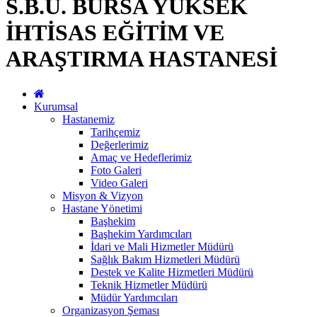
S.B.Ü. BURSA YÜKSEK
İHTİSAS EĞİTİM VE
ARAŞTIRMA HASTANESİ
Kurumsal
Hastanemiz
Tarihçemiz
Değerlerimiz
Amaç ve Hedeflerimiz
Foto Galeri
Video Galeri
Misyon & Vizyon
Hastane Yönetimi
Başhekim
Başhekim Yardımcıları
İdari ve Mali Hizmetler Müdürü
Sağlık Bakım Hizmetleri Müdürü
Destek ve Kalite Hizmetleri Müdürü
Teknik Hizmetler Müdürü
Müdür Yardımcıları
Organizasyon Şeması