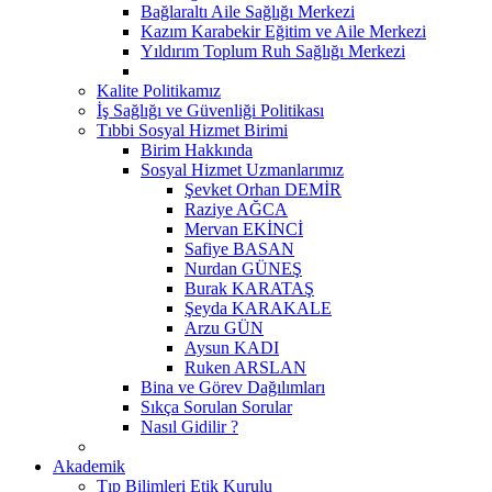
Bağlaraltı Aile Sağlığı Merkezi
Kazım Karabekir Eğitim ve Aile Merkezi
Yıldırım Toplum Ruh Sağlığı Merkezi
Kalite Politikamız
İş Sağlığı ve Güvenliği Politikası
Tıbbi Sosyal Hizmet Birimi
Birim Hakkında
Sosyal Hizmet Uzmanlarımız
Şevket Orhan DEMİR
Raziye AĞCA
Mervan EKİNCİ
Safiye BASAN
Nurdan GÜNEŞ
Burak KARATAŞ
Şeyda KARAKALE
Arzu GÜN
Aysun KADI
Ruken ARSLAN
Bina ve Görev Dağılımları
Sıkça Sorulan Sorular
Nasıl Gidilir ?
Akademik
Tıp Bilimleri Etik Kurulu