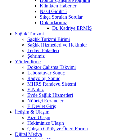
Doktor Çalışma Programı
Klinikten Haberler
Nasıl Gidilir ?
Sıkça Sorulan Sorular
Doktorlarımız
Dt. Kadriye ERMİŞ
Sağlık Turizmi
Sağlık Turizmi Birimi
Sağlık Hizmetleri ve Hekimler
Tedavi Paketleri
Şehrimiz
Yönlendirme
Doktor Çalışma Takvimi
Laboratuvar Sonuç
Radyoloji Sonuç
MHRS Randevu Sistemi
E-Nabız
Evde Sağlık Hizmetleri
Nöbetçi Eczaneler
E-Devlet Giriş
İletişim & Ulaşım
Bize Ulaşın
Hekiminize Ulaşın
Çalışan Görüş ve Öneri Formu
Dijital Medya