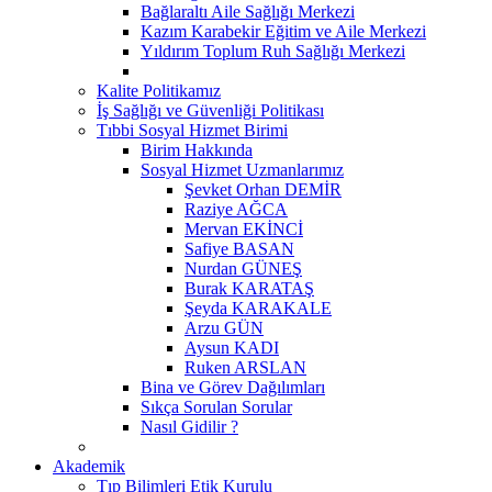
Bağlaraltı Aile Sağlığı Merkezi
Kazım Karabekir Eğitim ve Aile Merkezi
Yıldırım Toplum Ruh Sağlığı Merkezi
Kalite Politikamız
İş Sağlığı ve Güvenliği Politikası
Tıbbi Sosyal Hizmet Birimi
Birim Hakkında
Sosyal Hizmet Uzmanlarımız
Şevket Orhan DEMİR
Raziye AĞCA
Mervan EKİNCİ
Safiye BASAN
Nurdan GÜNEŞ
Burak KARATAŞ
Şeyda KARAKALE
Arzu GÜN
Aysun KADI
Ruken ARSLAN
Bina ve Görev Dağılımları
Sıkça Sorulan Sorular
Nasıl Gidilir ?
Akademik
Tıp Bilimleri Etik Kurulu