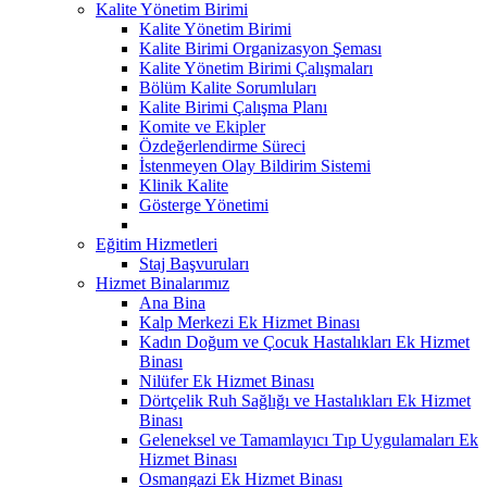
Kalite Yönetim Birimi
Kalite Yönetim Birimi
Kalite Birimi Organizasyon Şeması
Kalite Yönetim Birimi Çalışmaları
Bölüm Kalite Sorumluları
Kalite Birimi Çalışma Planı
Komite ve Ekipler
Özdeğerlendirme Süreci
İstenmeyen Olay Bildirim Sistemi
Klinik Kalite
Gösterge Yönetimi
Eğitim Hizmetleri
Staj Başvuruları
Hizmet Binalarımız
Ana Bina
Kalp Merkezi Ek Hizmet Binası
Kadın Doğum ve Çocuk Hastalıkları Ek Hizmet
Binası
Nilüfer Ek Hizmet Binası
Dörtçelik Ruh Sağlığı ve Hastalıkları Ek Hizmet
Binası
Geleneksel ve Tamamlayıcı Tıp Uygulamaları Ek
Hizmet Binası
Osmangazi Ek Hizmet Binası