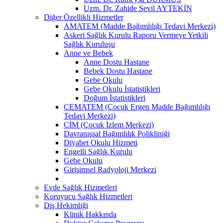
Uzm. Dr. Zahide Sevil AYTEKİN
Diğer Özellikli Hizmetler
AMATEM (Madde Bağımlılığı Tedavi Merkezi)
Askeri Sağlık Kurulu Raporu Vermeye Yetkili
Sağlık Kuruluşu
Anne ve Bebek
Anne Dostu Hastane
Bebek Dostu Hastane
Gebe Okulu
Gebe Okulu İstatistikleri
Doğum İstatistikleri
ÇEMATEM (Çocuk Ergen Madde Bağımlılığı
Tedavi Merkezi)
ÇİM (Çocuk İzlem Merkezi)
Davranışsal Bağımlılık Polikliniği
Diyabet Okulu Hizmeti
Engelli Sağlık Kurulu
Gebe Okulu
Girişimsel Radyoloji Merkezi
Evde Sağlık Hizmetleri
Koruyucu Sağlık Hizmetleri
Diş Hekimliği
Klinik Hakkında