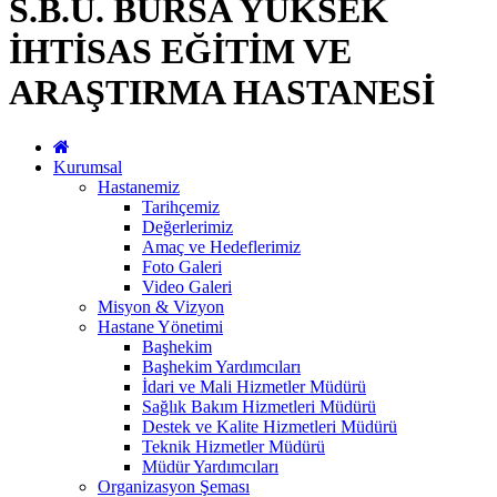
S.B.Ü. BURSA YÜKSEK
İHTİSAS EĞİTİM VE
ARAŞTIRMA HASTANESİ
Kurumsal
Hastanemiz
Tarihçemiz
Değerlerimiz
Amaç ve Hedeflerimiz
Foto Galeri
Video Galeri
Misyon & Vizyon
Hastane Yönetimi
Başhekim
Başhekim Yardımcıları
İdari ve Mali Hizmetler Müdürü
Sağlık Bakım Hizmetleri Müdürü
Destek ve Kalite Hizmetleri Müdürü
Teknik Hizmetler Müdürü
Müdür Yardımcıları
Organizasyon Şeması