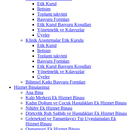
Etik Kurul
İletişim
Toplantı takvimi
Başvuru Formları
Etik Kurul Başvuru Koşulları
Yönetmelik ve Kılavuzlar
Üyeler
Klinik Araştırmalar Etik Kurulu
Etik Kurul
İletişim
Toplantı takvimi
Başvuru Formları
Etik Kurul Başvuru Koşulları
Yönetmelik ve Kılavuzlar
Üyeler
Bilimsel Katkı Başvuru Formları
Hizmet Binalarımız
Ana Bina
Kalp Merkezi Ek Hizmet Binası
Kadın Doğum ve Çocuk Hastalıkları Ek Hizmet Binası
Nilüfer Ek Hizmet Binası
Dörtçelik Ruh Sağlığı ve Hastalıkları Ek Hizmet Binası
Geleneksel ve Tamamlayıcı Tıp Uygulamaları Ek
Hizmet Binası
Osmangazi Ek Hizmet Binası