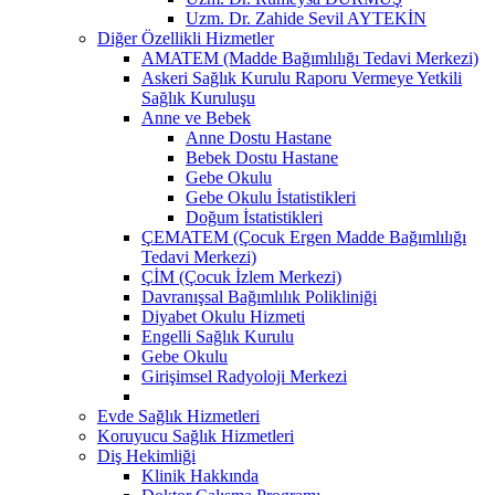
Uzm. Dr. Zahide Sevil AYTEKİN
Diğer Özellikli Hizmetler
AMATEM (Madde Bağımlılığı Tedavi Merkezi)
Askeri Sağlık Kurulu Raporu Vermeye Yetkili
Sağlık Kuruluşu
Anne ve Bebek
Anne Dostu Hastane
Bebek Dostu Hastane
Gebe Okulu
Gebe Okulu İstatistikleri
Doğum İstatistikleri
ÇEMATEM (Çocuk Ergen Madde Bağımlılığı
Tedavi Merkezi)
ÇİM (Çocuk İzlem Merkezi)
Davranışsal Bağımlılık Polikliniği
Diyabet Okulu Hizmeti
Engelli Sağlık Kurulu
Gebe Okulu
Girişimsel Radyoloji Merkezi
Evde Sağlık Hizmetleri
Koruyucu Sağlık Hizmetleri
Diş Hekimliği
Klinik Hakkında