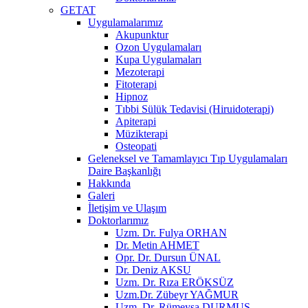
GETAT
Uygulamalarımız
Akupunktur
Ozon Uygulamaları
Kupa Uygulamaları
Mezoterapi
Fitoterapi
Hipnoz
Tıbbi Sülük Tedavisi (Hiruidoterapi)
Apiterapi
Müzikterapi
Osteopati
Geleneksel ve Tamamlayıcı Tıp Uygulamaları
Daire Başkanlığı
Hakkında
Galeri
İletişim ve Ulaşım
Doktorlarımız
Uzm. Dr. Fulya ORHAN
Dr. Metin AHMET
Opr. Dr. Dursun ÜNAL
Dr. Deniz AKSU
Uzm. Dr. Rıza ERÖKSÜZ
Uzm.Dr. Zübeyr YAĞMUR
Uzm. Dr. Rümeysa DURMUŞ