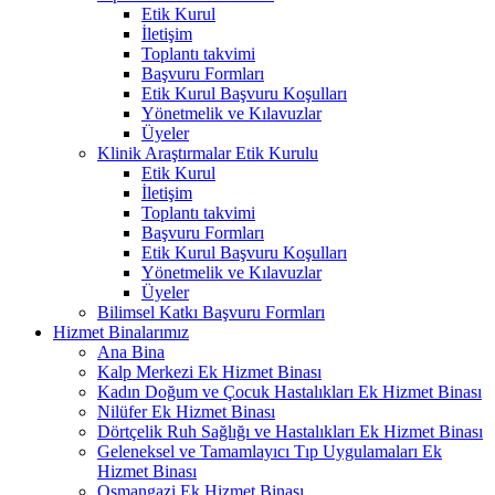
Etik Kurul
İletişim
Toplantı takvimi
Başvuru Formları
Etik Kurul Başvuru Koşulları
Yönetmelik ve Kılavuzlar
Üyeler
Klinik Araştırmalar Etik Kurulu
Etik Kurul
İletişim
Toplantı takvimi
Başvuru Formları
Etik Kurul Başvuru Koşulları
Yönetmelik ve Kılavuzlar
Üyeler
Bilimsel Katkı Başvuru Formları
Hizmet Binalarımız
Ana Bina
Kalp Merkezi Ek Hizmet Binası
Kadın Doğum ve Çocuk Hastalıkları Ek Hizmet Binası
Nilüfer Ek Hizmet Binası
Dörtçelik Ruh Sağlığı ve Hastalıkları Ek Hizmet Binası
Geleneksel ve Tamamlayıcı Tıp Uygulamaları Ek
Hizmet Binası
Osmangazi Ek Hizmet Binası