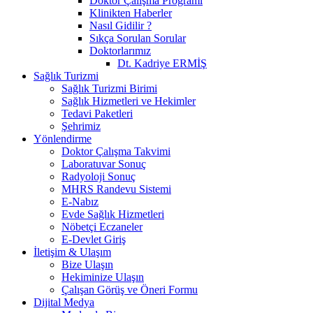
Doktor Çalışma Programı
Klinikten Haberler
Nasıl Gidilir ?
Sıkça Sorulan Sorular
Doktorlarımız
Dt. Kadriye ERMİŞ
Sağlık Turizmi
Sağlık Turizmi Birimi
Sağlık Hizmetleri ve Hekimler
Tedavi Paketleri
Şehrimiz
Yönlendirme
Doktor Çalışma Takvimi
Laboratuvar Sonuç
Radyoloji Sonuç
MHRS Randevu Sistemi
E-Nabız
Evde Sağlık Hizmetleri
Nöbetçi Eczaneler
E-Devlet Giriş
İletişim & Ulaşım
Bize Ulaşın
Hekiminize Ulaşın
Çalışan Görüş ve Öneri Formu
Dijital Medya