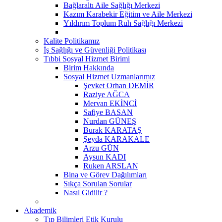
Bağlaraltı Aile Sağlığı Merkezi
Kazım Karabekir Eğitim ve Aile Merkezi
Yıldırım Toplum Ruh Sağlığı Merkezi
Kalite Politikamız
İş Sağlığı ve Güvenliği Politikası
Tıbbi Sosyal Hizmet Birimi
Birim Hakkında
Sosyal Hizmet Uzmanlarımız
Şevket Orhan DEMİR
Raziye AĞCA
Mervan EKİNCİ
Safiye BASAN
Nurdan GÜNEŞ
Burak KARATAŞ
Şeyda KARAKALE
Arzu GÜN
Aysun KADI
Ruken ARSLAN
Bina ve Görev Dağılımları
Sıkça Sorulan Sorular
Nasıl Gidilir ?
Akademik
Tıp Bilimleri Etik Kurulu