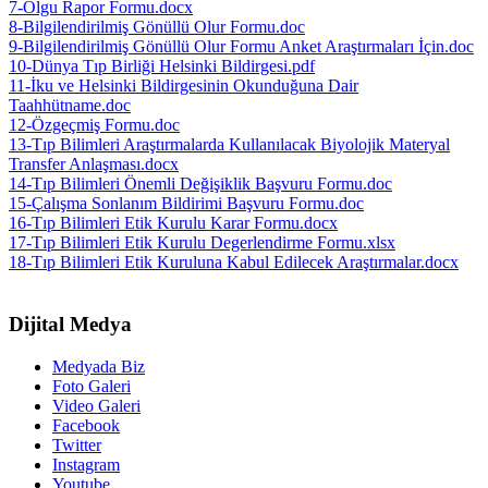
7-Olgu Rapor Formu.docx
8-Bilgilendirilmiş Gönüllü Olur Formu.doc
9-Bilgilendirilmiş Gönüllü Olur Formu Anket Araştırmaları İçin.doc
10-Dünya Tıp Birliği Helsinki Bildirgesi.pdf
11-İku ve Helsinki Bildirgesinin Okunduğuna Dair
Taahhütname.doc
12-Özgeçmiş Formu.doc
13-Tıp Bilimleri Araştırmalarda Kullanılacak Biyolojik Materyal
Transfer Anlaşması.docx
14-Tıp Bilimleri Önemli Değişiklik Başvuru Formu.doc
15-Çalışma Sonlanım Bildirimi Başvuru Formu.doc
16-Tıp Bilimleri Etik Kurulu Karar Formu.docx
17-Tıp Bilimleri Etik Kurulu Degerlendirme Formu.xlsx
18-Tıp Bilimleri Etik Kuruluna Kabul Edilecek Araştırmalar.docx
Dijital Medya
Medyada Biz
Foto Galeri
Video Galeri
Facebook
Twitter
Instagram
Youtube