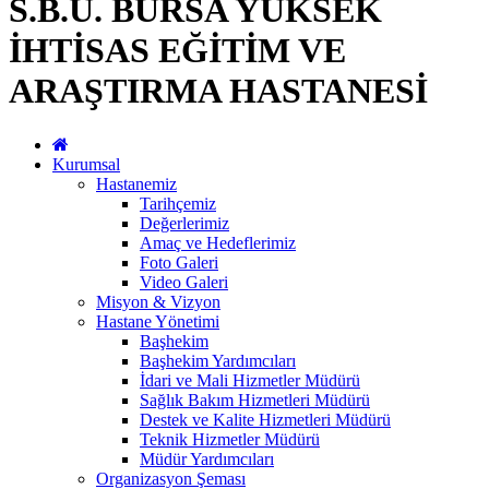
S.B.Ü. BURSA YÜKSEK
İHTİSAS EĞİTİM VE
ARAŞTIRMA HASTANESİ
Kurumsal
Hastanemiz
Tarihçemiz
Değerlerimiz
Amaç ve Hedeflerimiz
Foto Galeri
Video Galeri
Misyon & Vizyon
Hastane Yönetimi
Başhekim
Başhekim Yardımcıları
İdari ve Mali Hizmetler Müdürü
Sağlık Bakım Hizmetleri Müdürü
Destek ve Kalite Hizmetleri Müdürü
Teknik Hizmetler Müdürü
Müdür Yardımcıları
Organizasyon Şeması