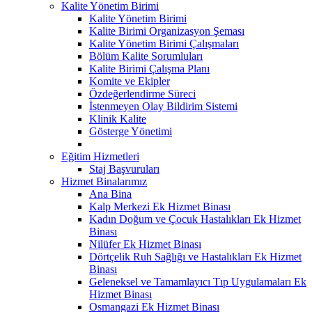
Kalite Yönetim Birimi
Kalite Yönetim Birimi
Kalite Birimi Organizasyon Şeması
Kalite Yönetim Birimi Çalışmaları
Bölüm Kalite Sorumluları
Kalite Birimi Çalışma Planı
Komite ve Ekipler
Özdeğerlendirme Süreci
İstenmeyen Olay Bildirim Sistemi
Klinik Kalite
Gösterge Yönetimi
Eğitim Hizmetleri
Staj Başvuruları
Hizmet Binalarımız
Ana Bina
Kalp Merkezi Ek Hizmet Binası
Kadın Doğum ve Çocuk Hastalıkları Ek Hizmet
Binası
Nilüfer Ek Hizmet Binası
Dörtçelik Ruh Sağlığı ve Hastalıkları Ek Hizmet
Binası
Geleneksel ve Tamamlayıcı Tıp Uygulamaları Ek
Hizmet Binası
Osmangazi Ek Hizmet Binası