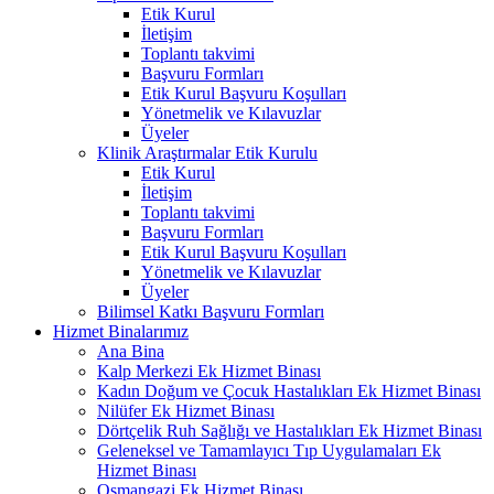
Etik Kurul
İletişim
Toplantı takvimi
Başvuru Formları
Etik Kurul Başvuru Koşulları
Yönetmelik ve Kılavuzlar
Üyeler
Klinik Araştırmalar Etik Kurulu
Etik Kurul
İletişim
Toplantı takvimi
Başvuru Formları
Etik Kurul Başvuru Koşulları
Yönetmelik ve Kılavuzlar
Üyeler
Bilimsel Katkı Başvuru Formları
Hizmet Binalarımız
Ana Bina
Kalp Merkezi Ek Hizmet Binası
Kadın Doğum ve Çocuk Hastalıkları Ek Hizmet Binası
Nilüfer Ek Hizmet Binası
Dörtçelik Ruh Sağlığı ve Hastalıkları Ek Hizmet Binası
Geleneksel ve Tamamlayıcı Tıp Uygulamaları Ek
Hizmet Binası
Osmangazi Ek Hizmet Binası