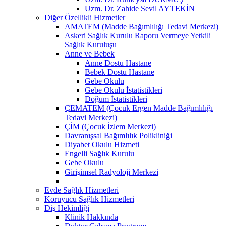
Uzm. Dr. Zahide Sevil AYTEKİN
Diğer Özellikli Hizmetler
AMATEM (Madde Bağımlılığı Tedavi Merkezi)
Askeri Sağlık Kurulu Raporu Vermeye Yetkili
Sağlık Kuruluşu
Anne ve Bebek
Anne Dostu Hastane
Bebek Dostu Hastane
Gebe Okulu
Gebe Okulu İstatistikleri
Doğum İstatistikleri
ÇEMATEM (Çocuk Ergen Madde Bağımlılığı
Tedavi Merkezi)
ÇİM (Çocuk İzlem Merkezi)
Davranışsal Bağımlılık Polikliniği
Diyabet Okulu Hizmeti
Engelli Sağlık Kurulu
Gebe Okulu
Girişimsel Radyoloji Merkezi
Evde Sağlık Hizmetleri
Koruyucu Sağlık Hizmetleri
Diş Hekimliği
Klinik Hakkında