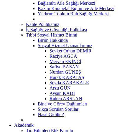
Bağlaraltı Aile Sağlığı Merkezi
Kazım Karabekir Eğitim ve Aile Merkezi
Yıldırım Toplum Ruh Sağlığı Merkezi
Kalite Politikamız
İş Sağlığı ve Güvenliği Politikası
Tıbbi Sosyal Hizmet Birimi
Birim Hakkında
Sosyal Hizmet Uzmanlarımız
Şevket Orhan DEMİR
Raziye AĞCA
Mervan EKİNCİ
Safiye BASAN
Nurdan GÜNEŞ
Burak KARATAŞ
Şeyda KARAKALE
Arzu GÜN
Aysun KADI
Ruken ARSLAN
Bina ve Görev Dağılımları
Sıkça Sorulan Sorular
Nasıl Gidilir ?
Akademik
Tıp Bilimleri Etik Kurulu