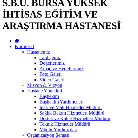
S.B.Ü. BURSA YÜKSEK
İHTİSAS EĞİTİM VE
ARAŞTIRMA HASTANESİ
Kurumsal
Hastanemiz
Tarihçemiz
Değerlerimiz
Amaç ve Hedeflerimiz
Foto Galeri
Video Galeri
Misyon & Vizyon
Hastane Yönetimi
Başhekim
Başhekim Yardımcıları
İdari ve Mali Hizmetler Müdürü
Sağlık Bakım Hizmetleri Müdürü
Destek ve Kalite Hizmetleri Müdürü
Teknik Hizmetler Müdürü
Müdür Yardımcıları
Organizasyon Şeması