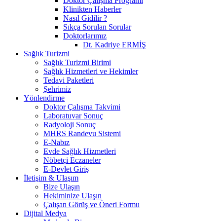
Doktor Çalışma Programı
Klinikten Haberler
Nasıl Gidilir ?
Sıkça Sorulan Sorular
Doktorlarımız
Dt. Kadriye ERMİŞ
Sağlık Turizmi
Sağlık Turizmi Birimi
Sağlık Hizmetleri ve Hekimler
Tedavi Paketleri
Şehrimiz
Yönlendirme
Doktor Çalışma Takvimi
Laboratuvar Sonuç
Radyoloji Sonuç
MHRS Randevu Sistemi
E-Nabız
Evde Sağlık Hizmetleri
Nöbetçi Eczaneler
E-Devlet Giriş
İletişim & Ulaşım
Bize Ulaşın
Hekiminize Ulaşın
Çalışan Görüş ve Öneri Formu
Dijital Medya