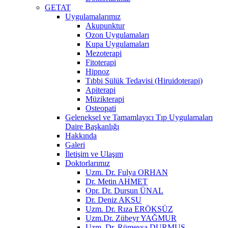
GETAT
Uygulamalarımız
Akupunktur
Ozon Uygulamaları
Kupa Uygulamaları
Mezoterapi
Fitoterapi
Hipnoz
Tıbbi Sülük Tedavisi (Hiruidoterapi)
Apiterapi
Müzikterapi
Osteopati
Geleneksel ve Tamamlayıcı Tıp Uygulamaları
Daire Başkanlığı
Hakkında
Galeri
İletişim ve Ulaşım
Doktorlarımız
Uzm. Dr. Fulya ORHAN
Dr. Metin AHMET
Opr. Dr. Dursun ÜNAL
Dr. Deniz AKSU
Uzm. Dr. Rıza ERÖKSÜZ
Uzm.Dr. Zübeyr YAĞMUR
Uzm. Dr. Rümeysa DURMUŞ