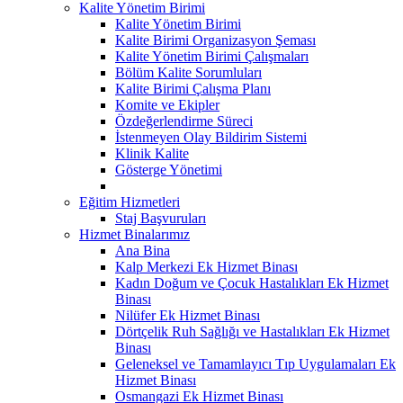
Kalite Yönetim Birimi
Kalite Yönetim Birimi
Kalite Birimi Organizasyon Şeması
Kalite Yönetim Birimi Çalışmaları
Bölüm Kalite Sorumluları
Kalite Birimi Çalışma Planı
Komite ve Ekipler
Özdeğerlendirme Süreci
İstenmeyen Olay Bildirim Sistemi
Klinik Kalite
Gösterge Yönetimi
Eğitim Hizmetleri
Staj Başvuruları
Hizmet Binalarımız
Ana Bina
Kalp Merkezi Ek Hizmet Binası
Kadın Doğum ve Çocuk Hastalıkları Ek Hizmet
Binası
Nilüfer Ek Hizmet Binası
Dörtçelik Ruh Sağlığı ve Hastalıkları Ek Hizmet
Binası
Geleneksel ve Tamamlayıcı Tıp Uygulamaları Ek
Hizmet Binası
Osmangazi Ek Hizmet Binası