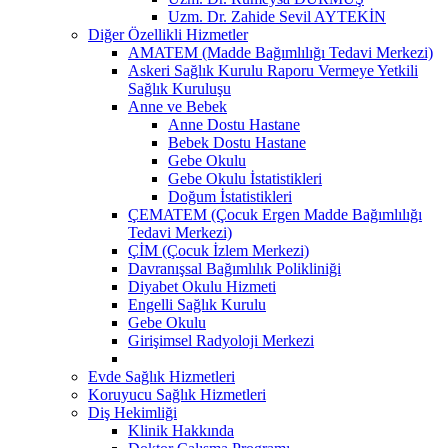
Uzm. Dr. Zahide Sevil AYTEKİN
Diğer Özellikli Hizmetler
AMATEM (Madde Bağımlılığı Tedavi Merkezi)
Askeri Sağlık Kurulu Raporu Vermeye Yetkili
Sağlık Kuruluşu
Anne ve Bebek
Anne Dostu Hastane
Bebek Dostu Hastane
Gebe Okulu
Gebe Okulu İstatistikleri
Doğum İstatistikleri
ÇEMATEM (Çocuk Ergen Madde Bağımlılığı
Tedavi Merkezi)
ÇİM (Çocuk İzlem Merkezi)
Davranışsal Bağımlılık Polikliniği
Diyabet Okulu Hizmeti
Engelli Sağlık Kurulu
Gebe Okulu
Girişimsel Radyoloji Merkezi
Evde Sağlık Hizmetleri
Koruyucu Sağlık Hizmetleri
Diş Hekimliği
Klinik Hakkında