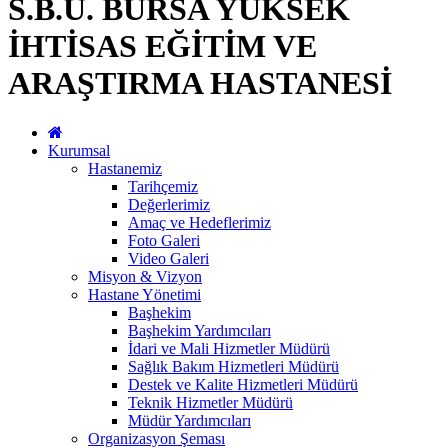
S.B.Ü. BURSA YÜKSEK
İHTİSAS EĞİTİM VE
ARAŞTIRMA HASTANESİ
Kurumsal
Hastanemiz
Tarihçemiz
Değerlerimiz
Amaç ve Hedeflerimiz
Foto Galeri
Video Galeri
Misyon & Vizyon
Hastane Yönetimi
Başhekim
Başhekim Yardımcıları
İdari ve Mali Hizmetler Müdürü
Sağlık Bakım Hizmetleri Müdürü
Destek ve Kalite Hizmetleri Müdürü
Teknik Hizmetler Müdürü
Müdür Yardımcıları
Organizasyon Şeması