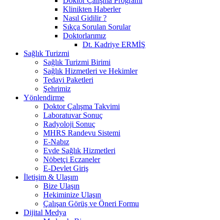
Doktor Çalışma Programı
Klinikten Haberler
Nasıl Gidilir ?
Sıkça Sorulan Sorular
Doktorlarımız
Dt. Kadriye ERMİŞ
Sağlık Turizmi
Sağlık Turizmi Birimi
Sağlık Hizmetleri ve Hekimler
Tedavi Paketleri
Şehrimiz
Yönlendirme
Doktor Çalışma Takvimi
Laboratuvar Sonuç
Radyoloji Sonuç
MHRS Randevu Sistemi
E-Nabız
Evde Sağlık Hizmetleri
Nöbetçi Eczaneler
E-Devlet Giriş
İletişim & Ulaşım
Bize Ulaşın
Hekiminize Ulaşın
Çalışan Görüş ve Öneri Formu
Dijital Medya