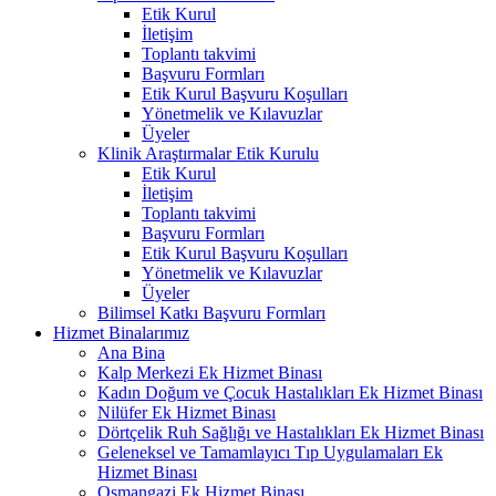
Etik Kurul
İletişim
Toplantı takvimi
Başvuru Formları
Etik Kurul Başvuru Koşulları
Yönetmelik ve Kılavuzlar
Üyeler
Klinik Araştırmalar Etik Kurulu
Etik Kurul
İletişim
Toplantı takvimi
Başvuru Formları
Etik Kurul Başvuru Koşulları
Yönetmelik ve Kılavuzlar
Üyeler
Bilimsel Katkı Başvuru Formları
Hizmet Binalarımız
Ana Bina
Kalp Merkezi Ek Hizmet Binası
Kadın Doğum ve Çocuk Hastalıkları Ek Hizmet Binası
Nilüfer Ek Hizmet Binası
Dörtçelik Ruh Sağlığı ve Hastalıkları Ek Hizmet Binası
Geleneksel ve Tamamlayıcı Tıp Uygulamaları Ek
Hizmet Binası
Osmangazi Ek Hizmet Binası