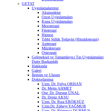
GETAT
Uygulamalarımız
Akupunktur
Ozon Uygulamaları
Kupa Uygulamaları
Mezoterapi
Fitoterapi
Hipnoz
Tıbbi Sülük Tedavisi (Hiruidoterapi)
Apiterapi
Müzikterapi
Osteopati
Geleneksel ve Tamamlayıcı Tıp Uygulamaları
Daire Başkanlığı
Hakkında
Galeri
İletişim ve Ulaşım
Doktorlarımız
Uzm. Dr. Fulya ORHAN
Dr. Metin AHMET
Opr. Dr. Dursun ÜNAL
Dr. Deniz AKSU
Uzm. Dr. Rıza ERÖKSÜZ
Uzm.Dr. Zübeyr YAĞMUR
Uzm. Dr. Rümeysa DURMUŞ