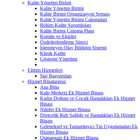
Kalite Yönetim Birimi
Kalite Yönetim Birimi
Kalite Birimi Organizasyon Şeması
Kalite Yönetim Birimi Çalışmaları
Bölüm Kalite Sorumluları
Kalite Birimi Çalışma Planı
Komite ve Ekipler
Özdeğerlendirme Süreci
İstenmeyen Olay Bildirim Sistemi
Klinik Kalite
Gösterge Yönetimi
Eğitim Hizmetleri
Staj Başvuruları
Hizmet Binalarımız
Ana Bina
Kalp Merkezi Ek Hizmet Binası
Kadın Doğum ve Çocuk Hastalıkları Ek Hizmet
Binası
Nilüfer Ek Hizmet Binası
Dörtçelik Ruh Sağlığı ve Hastalıkları Ek Hizmet
Binası
Geleneksel ve Tamamlayıcı Tıp Uygulamaları Ek
Hizmet Binası
Osmangazi Ek Hizmet Binası