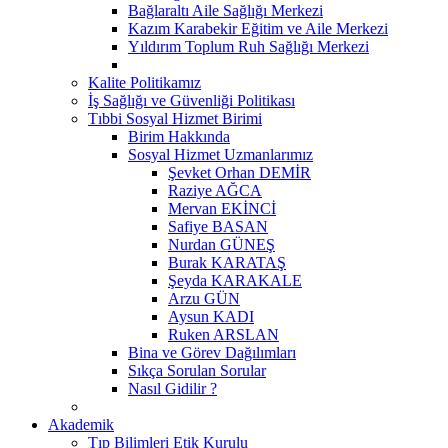
Bağlaraltı Aile Sağlığı Merkezi
Kazım Karabekir Eğitim ve Aile Merkezi
Yıldırım Toplum Ruh Sağlığı Merkezi
Kalite Politikamız
İş Sağlığı ve Güvenliği Politikası
Tıbbi Sosyal Hizmet Birimi
Birim Hakkında
Sosyal Hizmet Uzmanlarımız
Şevket Orhan DEMİR
Raziye AĞCA
Mervan EKİNCİ
Safiye BASAN
Nurdan GÜNEŞ
Burak KARATAŞ
Şeyda KARAKALE
Arzu GÜN
Aysun KADI
Ruken ARSLAN
Bina ve Görev Dağılımları
Sıkça Sorulan Sorular
Nasıl Gidilir ?
Akademik
Tıp Bilimleri Etik Kurulu