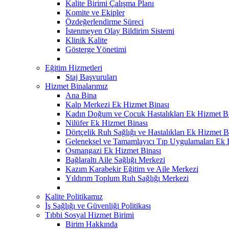
Kalite Birimi Çalışma Planı
Komite ve Ekipler
Özdeğerlendirme Süreci
İstenmeyen Olay Bildirim Sistemi
Klinik Kalite
Gösterge Yönetimi
Eğitim Hizmetleri
Staj Başvuruları
Hizmet Binalarımız
Ana Bina
Kalp Merkezi Ek Hizmet Binası
Kadın Doğum ve Çocuk Hastalıkları Ek Hizmet B
Nilüfer Ek Hizmet Binası
Dörtçelik Ruh Sağlığı ve Hastalıkları Ek Hizmet B
Geleneksel ve Tamamlayıcı Tıp Uygulamaları Ek 
Osmangazi Ek Hizmet Binası
Bağlaraltı Aile Sağlığı Merkezi
Kazım Karabekir Eğitim ve Aile Merkezi
Yıldırım Toplum Ruh Sağlığı Merkezi
Kalite Politikamız
İş Sağlığı ve Güvenliği Politikası
Tıbbi Sosyal Hizmet Birimi
Birim Hakkında