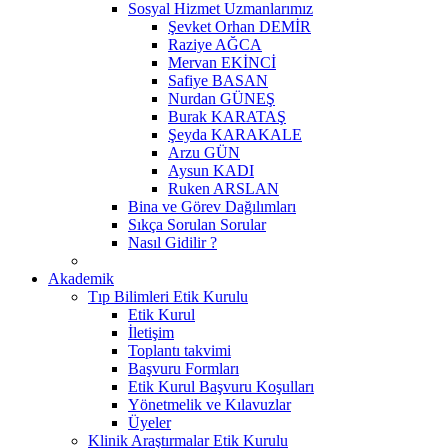
Sosyal Hizmet Uzmanlarımız
Şevket Orhan DEMİR
Raziye AĞCA
Mervan EKİNCİ
Safiye BASAN
Nurdan GÜNEŞ
Burak KARATAŞ
Şeyda KARAKALE
Arzu GÜN
Aysun KADI
Ruken ARSLAN
Bina ve Görev Dağılımları
Sıkça Sorulan Sorular
Nasıl Gidilir ?
Akademik
Tıp Bilimleri Etik Kurulu
Etik Kurul
İletişim
Toplantı takvimi
Başvuru Formları
Etik Kurul Başvuru Koşulları
Yönetmelik ve Kılavuzlar
Üyeler
Klinik Araştırmalar Etik Kurulu