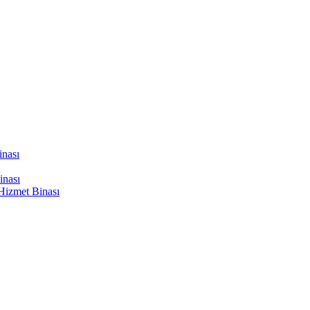
inası
inası
Hizmet Binası