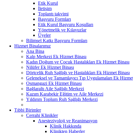
Etik Kurul
İletişim
Toplantı takvimi
Başvuru Formları
Etik Kurul Başvuru Koşulları
Yönetmelik ve Kılavuzlar
Üyeler
Bilimsel Katkı Başvuru Formları
Hizmet Binalarımız
Ana Bina
Kalp Merkezi Ek Hizmet Binası
Kadın Doğum ve Çocuk Hastalıkları Ek Hizmet Binası
Nilüfer Ek Hizmet Binası
Dörtçelik Ruh Sağlığı ve Hastalıkları Ek Hizmet Binası
Geleneksel ve Tamamlayıcı Tıp Uygulamaları Ek Hizmet
Osmangazi Ek Hizmet Binası
Bağlaraltı Aile Sağlığı Merkezi
Kazım Karabekir Eğitim ve Aile Merkezi
Yıldırım Toplum Ruh Sağlığı Merkezi
Tıbbi Birimler
Cerrahi Klinikler
Anesteziyoloji ve Reanimasyon
Klinik Hakkında
Klinikten Haberler