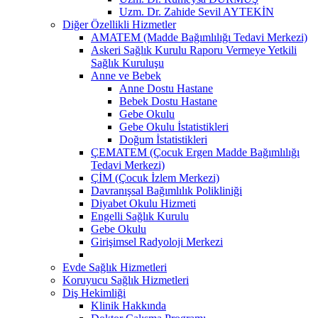
Uzm. Dr. Zahide Sevil AYTEKİN
Diğer Özellikli Hizmetler
AMATEM (Madde Bağımlılığı Tedavi Merkezi)
Askeri Sağlık Kurulu Raporu Vermeye Yetkili
Sağlık Kuruluşu
Anne ve Bebek
Anne Dostu Hastane
Bebek Dostu Hastane
Gebe Okulu
Gebe Okulu İstatistikleri
Doğum İstatistikleri
ÇEMATEM (Çocuk Ergen Madde Bağımlılığı
Tedavi Merkezi)
ÇİM (Çocuk İzlem Merkezi)
Davranışsal Bağımlılık Polikliniği
Diyabet Okulu Hizmeti
Engelli Sağlık Kurulu
Gebe Okulu
Girişimsel Radyoloji Merkezi
Evde Sağlık Hizmetleri
Koruyucu Sağlık Hizmetleri
Diş Hekimliği
Klinik Hakkında