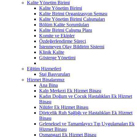
Kalite Yönetim Birimi
Kalite Yönetim Birimi
Kalite Birimi Organizasyon Şeması
Kalite Yönetim Birimi Çalışmaları
Bölüm Kalite Sorumluları
Kalite Birimi Çalışma Planı
Komite ve Ekipler
Özdeğerlendirme Süreci
İstenmeyen Olay Bildirim Sistemi
Klinik Kalite
Gösterge Yönetimi
Eğitim Hizmetleri
Staj Başvuruları
Hizmet Binalarımız
Ana Bina
Kalp Merkezi Ek Hizmet Binası
Kadın Doğum ve Çocuk Hastalıkları Ek Hizmet
Binası
Nilüfer Ek Hizmet Binası
Dörtçelik Ruh Sağlığı ve Hastalıkları Ek Hizmet
Binası
Geleneksel ve Tamamlayıcı Tıp Uygulamaları Ek
Hizmet Binası
Osmangazi Ek Hizmet Binası