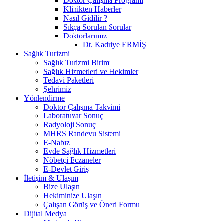
Doktor Çalışma Programı
Klinikten Haberler
Nasıl Gidilir ?
Sıkça Sorulan Sorular
Doktorlarımız
Dt. Kadriye ERMİŞ
Sağlık Turizmi
Sağlık Turizmi Birimi
Sağlık Hizmetleri ve Hekimler
Tedavi Paketleri
Şehrimiz
Yönlendirme
Doktor Çalışma Takvimi
Laboratuvar Sonuç
Radyoloji Sonuç
MHRS Randevu Sistemi
E-Nabız
Evde Sağlık Hizmetleri
Nöbetçi Eczaneler
E-Devlet Giriş
İletişim & Ulaşım
Bize Ulaşın
Hekiminize Ulaşın
Çalışan Görüş ve Öneri Formu
Dijital Medya