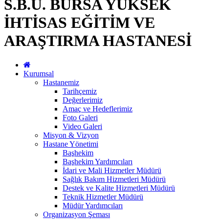
S.B.Ü. BURSA YÜKSEK
İHTİSAS EĞİTİM VE
ARAŞTIRMA HASTANESİ
Kurumsal
Hastanemiz
Tarihçemiz
Değerlerimiz
Amaç ve Hedeflerimiz
Foto Galeri
Video Galeri
Misyon & Vizyon
Hastane Yönetimi
Başhekim
Başhekim Yardımcıları
İdari ve Mali Hizmetler Müdürü
Sağlık Bakım Hizmetleri Müdürü
Destek ve Kalite Hizmetleri Müdürü
Teknik Hizmetler Müdürü
Müdür Yardımcıları
Organizasyon Şeması