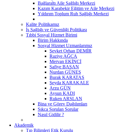
Bağlaraltı Aile Sağlığı Merkezi
Kazım Karabekir Eğitim ve Aile Merkezi
Yıldırım Toplum Ruh Sağlığı Merkezi
Kalite Politikamız
İş Sağlığı ve Güvenliği Politikası
Tıbbi Sosyal Hizmet Birimi
Birim Hakkında
Sosyal Hizmet Uzmanlarımız
Şevket Orhan DEMİR
Raziye AĞCA
Mervan EKİNCİ
Safiye BASAN
Nurdan GÜNEŞ
Burak KARATAŞ
Şeyda KARAKALE
Arzu GÜN
Aysun KADI
Ruken ARSLAN
Bina ve Görev Dağılımları
Sıkça Sorulan Sorular
Nasıl Gidilir ?
Akademik
Tıp Bilimleri Etik Kurulu