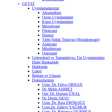
GETAT
Uygulamalarımız
Akupunktur
Ozon Uygulamaları
Kupa Uygulamaları
Mezoterapi
Fitoterapi
Hipnoz
Tıbbi Sülük Tedavisi (Hiruidoterapi)
Apiterapi
Müzikterapi
Osteopati
Geleneksel ve Tamamlayıcı Tıp Uygulamaları
Daire Başkanlığı
Hakkında
Galeri
İletişim ve Ulaşım
Doktorlarımız
Uzm. Dr. Fulya ORHAN
Dr. Metin AHMET
Opr. Dr. Dursun ÜNAL
Dr. Deniz AKSU
Uzm. Dr. Rıza ERÖKSÜZ
Uzm.Dr. Zübeyr YAĞMUR
Uzm. Dr. Rümeysa DURMUŞ