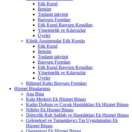
Etik Kurul
İletişim
Toplantı takvimi
Başvuru Formları
Etik Kurul Başvuru Koşulları
Yönetmelik ve Kılavuzlar
Üyeler
Klinik Araştırmalar Etik Kurulu
Etik Kurul
İletişim
Toplantı takvimi
Başvuru Formları
Etik Kurul Başvuru Koşulları
Yönetmelik ve Kılavuzlar
Üyeler
Bilimsel Katkı Başvuru Formları
Hizmet Binalarımız
Ana Bina
Kalp Merkezi Ek Hizmet Binası
Kadın Doğum ve Çocuk Hastalıkları Ek Hizmet Binası
Nilüfer Ek Hizmet Binası
Dörtçelik Ruh Sağlığı ve Hastalıkları Ek Hizmet Binası
Geleneksel ve Tamamlayıcı Tıp Uygulamaları Ek
Hizmet Binası
Osmangazi Ek Hizmet Binası