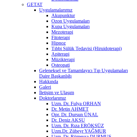
GETAT
Uygulamalarımız
Akupunktur
Ozon Uygulamaları
Kupa Uygulamaları
Mezoterapi
Fitoterapi
Hipnoz
Tıbbi Sülük Tedavisi (Hiruidoterapi)
Apiterapi
Müzikterapi
Osteopati
Geleneksel ve Tamamlayıcı Tıp Uygulamaları
Daire Başkanlığı
Hakkında
Galeri
İletişim ve Ulaşım
Doktorlarımız
Uzm. Dr. Fulya ORHAN
Dr. Metin AHMET
Opr. Dr. Dursun ÜNAL
Dr. Deniz AKSU
Uzm. Dr. Rıza ERÖKSÜZ
Uzm.Dr. Zübeyr YAĞMUR
Uzm. Dr. Rümeysa DURMUŞ