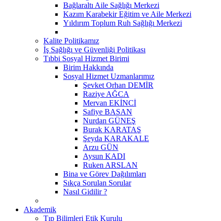
Bağlaraltı Aile Sağlığı Merkezi
Kazım Karabekir Eğitim ve Aile Merkezi
Yıldırım Toplum Ruh Sağlığı Merkezi
Kalite Politikamız
İş Sağlığı ve Güvenliği Politikası
Tıbbi Sosyal Hizmet Birimi
Birim Hakkında
Sosyal Hizmet Uzmanlarımız
Şevket Orhan DEMİR
Raziye AĞCA
Mervan EKİNCİ
Safiye BASAN
Nurdan GÜNEŞ
Burak KARATAŞ
Şeyda KARAKALE
Arzu GÜN
Aysun KADI
Ruken ARSLAN
Bina ve Görev Dağılımları
Sıkça Sorulan Sorular
Nasıl Gidilir ?
Akademik
Tıp Bilimleri Etik Kurulu