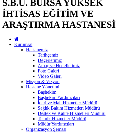
S.B.Ü. BURSA YÜKSEK
İHTİSAS EĞİTİM VE
ARAŞTIRMA HASTANESİ
Kurumsal
Hastanemiz
Tarihçemiz
Değerlerimiz
Amaç ve Hedeflerimiz
Foto Galeri
Video Galeri
Misyon & Vizyon
Hastane Yönetimi
Başhekim
Başhekim Yardımcıları
İdari ve Mali Hizmetler Müdürü
Sağlık Bakım Hizmetleri Müdürü
Destek ve Kalite Hizmetleri Müdürü
Teknik Hizmetler Müdürü
Müdür Yardımcıları
Organizasyon Şeması