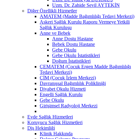
Uzm. Dr. Zahide Sevil AYTEKİN
Diğer Özellikli Hizmetler
AMATEM (Madde Bağımlılığı Tedavi Merkezi)
Askeri Sağlık Kurulu Raporu Vermeye Yetkili
Sağlık Kuruluşu
Anne ve Bebek
Anne Dostu Hastane
Bebek Dostu Hastane
Gebe Okulu
Gebe Okulu İstatistikleri
Doğum İstatistikleri
ÇEMATEM (Çocuk Ergen Madde Bağımlılığı
Tedavi Merkezi)
ÇİM (Çocuk İzlem Merkezi)
Davranışsal Bağımlılık Polikliniği
Diyabet Okulu Hizmeti
Engelli Sağlık Kurulu
Gebe Okulu
Girişimsel Radyoloji Merkezi
Evde Sağlık Hizmetleri
Koruyucu Sağlık Hizmetleri
Diş Hekimliği
Klinik Hakkında