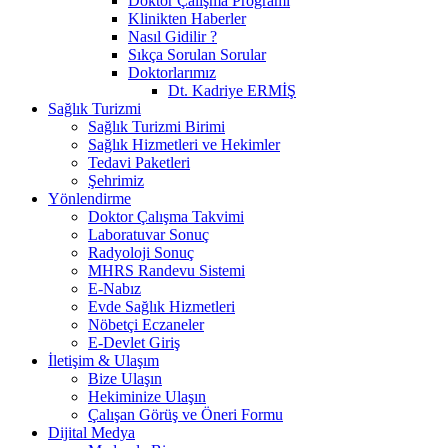
Doktor Çalışma Programı
Klinikten Haberler
Nasıl Gidilir ?
Sıkça Sorulan Sorular
Doktorlarımız
Dt. Kadriye ERMİŞ
Sağlık Turizmi
Sağlık Turizmi Birimi
Sağlık Hizmetleri ve Hekimler
Tedavi Paketleri
Şehrimiz
Yönlendirme
Doktor Çalışma Takvimi
Laboratuvar Sonuç
Radyoloji Sonuç
MHRS Randevu Sistemi
E-Nabız
Evde Sağlık Hizmetleri
Nöbetçi Eczaneler
E-Devlet Giriş
İletişim & Ulaşım
Bize Ulaşın
Hekiminize Ulaşın
Çalışan Görüş ve Öneri Formu
Dijital Medya