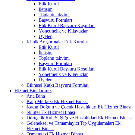
Etik Kurul
İletişim
Toplantı takvimi
Başvuru Formları
Etik Kurul Başvuru Koşulları
Yönetmelik ve Kılavuzlar
Üyeler
Klinik Araştırmalar Etik Kurulu
Etik Kurul
İletişim
Toplantı takvimi
Başvuru Formları
Etik Kurul Başvuru Koşulları
Yönetmelik ve Kılavuzlar
Üyeler
Bilimsel Katkı Başvuru Formları
Hizmet Binalarımız
Ana Bina
Kalp Merkezi Ek Hizmet Binası
Kadın Doğum ve Çocuk Hastalıkları Ek Hizmet Binası
Nilüfer Ek Hizmet Binası
Dörtçelik Ruh Sağlığı ve Hastalıkları Ek Hizmet Binası
Geleneksel ve Tamamlayıcı Tıp Uygulamaları Ek
Hizmet Binası
Osmangazi Ek Hizmet Binası