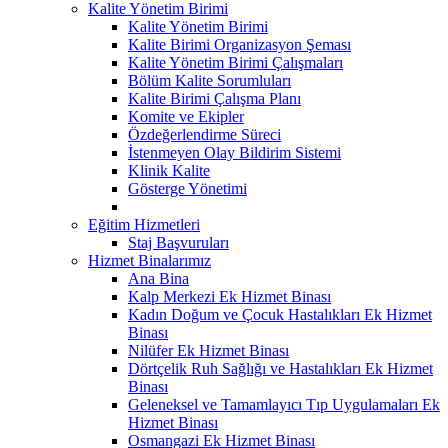
Kalite Yönetim Birimi
Kalite Yönetim Birimi
Kalite Birimi Organizasyon Şeması
Kalite Yönetim Birimi Çalışmaları
Bölüm Kalite Sorumluları
Kalite Birimi Çalışma Planı
Komite ve Ekipler
Özdeğerlendirme Süreci
İstenmeyen Olay Bildirim Sistemi
Klinik Kalite
Gösterge Yönetimi
Eğitim Hizmetleri
Staj Başvuruları
Hizmet Binalarımız
Ana Bina
Kalp Merkezi Ek Hizmet Binası
Kadın Doğum ve Çocuk Hastalıkları Ek Hizmet
Binası
Nilüfer Ek Hizmet Binası
Dörtçelik Ruh Sağlığı ve Hastalıkları Ek Hizmet
Binası
Geleneksel ve Tamamlayıcı Tıp Uygulamaları Ek
Hizmet Binası
Osmangazi Ek Hizmet Binası