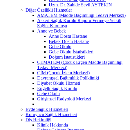
Uzm. Dr. Zahide Sevil AYTEKİN
Diğer Özellikli Hizmetler
AMATEM (Madde Bağımlılığı Tedavi Merkezi)
Askeri Sağlık Kurulu Raporu Vermeye Yetkili
Sağlık Kuruluşu
Anne ve Bebek
Anne Dostu Hastane
Bebek Dostu Hastane
Gebe Okulu
Gebe Okulu İstatistikleri
Doğum İstatistikleri
ÇEMATEM (Çocuk Ergen Madde Bağımlılığı
Tedavi Merkezi)
ÇİM (Çocuk İzlem Merkezi)
Davranışsal Bağımlılık Polikliniği
Diyabet Okulu Hizmeti
Engelli Sağlık Kurulu
Gebe Okulu
Girişimsel Radyoloji Merkezi
Evde Sağlık Hizmetleri
Koruyucu Sağlık Hizmetleri
Diş Hekimliği
Klinik Hakkında