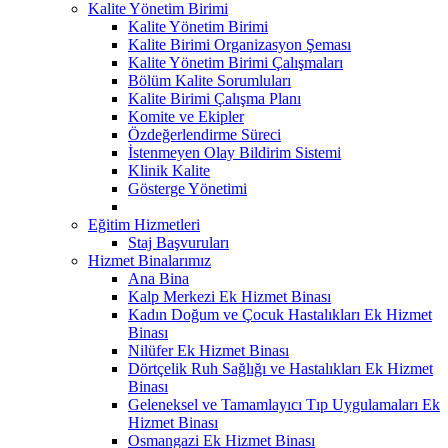
Kalite Yönetim Birimi
Kalite Yönetim Birimi
Kalite Birimi Organizasyon Şeması
Kalite Yönetim Birimi Çalışmaları
Bölüm Kalite Sorumluları
Kalite Birimi Çalışma Planı
Komite ve Ekipler
Özdeğerlendirme Süreci
İstenmeyen Olay Bildirim Sistemi
Klinik Kalite
Gösterge Yönetimi
Eğitim Hizmetleri
Staj Başvuruları
Hizmet Binalarımız
Ana Bina
Kalp Merkezi Ek Hizmet Binası
Kadın Doğum ve Çocuk Hastalıkları Ek Hizmet
Binası
Nilüfer Ek Hizmet Binası
Dörtçelik Ruh Sağlığı ve Hastalıkları Ek Hizmet
Binası
Geleneksel ve Tamamlayıcı Tıp Uygulamaları Ek
Hizmet Binası
Osmangazi Ek Hizmet Binası