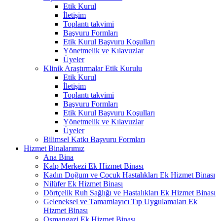
Etik Kurul
İletişim
Toplantı takvimi
Başvuru Formları
Etik Kurul Başvuru Koşulları
Yönetmelik ve Kılavuzlar
Üyeler
Klinik Araştırmalar Etik Kurulu
Etik Kurul
İletişim
Toplantı takvimi
Başvuru Formları
Etik Kurul Başvuru Koşulları
Yönetmelik ve Kılavuzlar
Üyeler
Bilimsel Katkı Başvuru Formları
Hizmet Binalarımız
Ana Bina
Kalp Merkezi Ek Hizmet Binası
Kadın Doğum ve Çocuk Hastalıkları Ek Hizmet Binası
Nilüfer Ek Hizmet Binası
Dörtçelik Ruh Sağlığı ve Hastalıkları Ek Hizmet Binası
Geleneksel ve Tamamlayıcı Tıp Uygulamaları Ek
Hizmet Binası
Osmangazi Ek Hizmet Binası