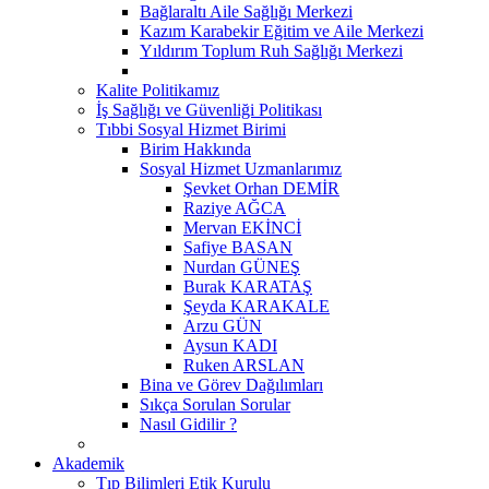
Bağlaraltı Aile Sağlığı Merkezi
Kazım Karabekir Eğitim ve Aile Merkezi
Yıldırım Toplum Ruh Sağlığı Merkezi
Kalite Politikamız
İş Sağlığı ve Güvenliği Politikası
Tıbbi Sosyal Hizmet Birimi
Birim Hakkında
Sosyal Hizmet Uzmanlarımız
Şevket Orhan DEMİR
Raziye AĞCA
Mervan EKİNCİ
Safiye BASAN
Nurdan GÜNEŞ
Burak KARATAŞ
Şeyda KARAKALE
Arzu GÜN
Aysun KADI
Ruken ARSLAN
Bina ve Görev Dağılımları
Sıkça Sorulan Sorular
Nasıl Gidilir ?
Akademik
Tıp Bilimleri Etik Kurulu