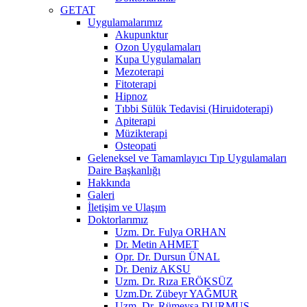
GETAT
Uygulamalarımız
Akupunktur
Ozon Uygulamaları
Kupa Uygulamaları
Mezoterapi
Fitoterapi
Hipnoz
Tıbbi Sülük Tedavisi (Hiruidoterapi)
Apiterapi
Müzikterapi
Osteopati
Geleneksel ve Tamamlayıcı Tıp Uygulamaları
Daire Başkanlığı
Hakkında
Galeri
İletişim ve Ulaşım
Doktorlarımız
Uzm. Dr. Fulya ORHAN
Dr. Metin AHMET
Opr. Dr. Dursun ÜNAL
Dr. Deniz AKSU
Uzm. Dr. Rıza ERÖKSÜZ
Uzm.Dr. Zübeyr YAĞMUR
Uzm. Dr. Rümeysa DURMUŞ