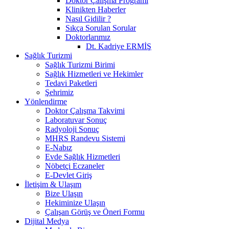
Doktor Çalışma Programı
Klinikten Haberler
Nasıl Gidilir ?
Sıkça Sorulan Sorular
Doktorlarımız
Dt. Kadriye ERMİŞ
Sağlık Turizmi
Sağlık Turizmi Birimi
Sağlık Hizmetleri ve Hekimler
Tedavi Paketleri
Şehrimiz
Yönlendirme
Doktor Çalışma Takvimi
Laboratuvar Sonuç
Radyoloji Sonuç
MHRS Randevu Sistemi
E-Nabız
Evde Sağlık Hizmetleri
Nöbetçi Eczaneler
E-Devlet Giriş
İletişim & Ulaşım
Bize Ulaşın
Hekiminize Ulaşın
Çalışan Görüş ve Öneri Formu
Dijital Medya