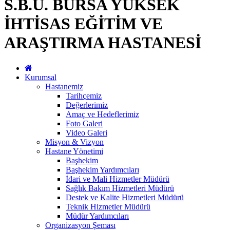
S.B.Ü. BURSA YÜKSEK
İHTİSAS EĞİTİM VE
ARAŞTIRMA HASTANESİ
Kurumsal
Hastanemiz
Tarihçemiz
Değerlerimiz
Amaç ve Hedeflerimiz
Foto Galeri
Video Galeri
Misyon & Vizyon
Hastane Yönetimi
Başhekim
Başhekim Yardımcıları
İdari ve Mali Hizmetler Müdürü
Sağlık Bakım Hizmetleri Müdürü
Destek ve Kalite Hizmetleri Müdürü
Teknik Hizmetler Müdürü
Müdür Yardımcıları
Organizasyon Şeması