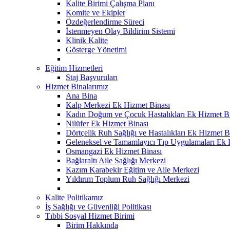
Kalite Birimi Çalışma Planı
Komite ve Ekipler
Özdeğerlendirme Süreci
İstenmeyen Olay Bildirim Sistemi
Klinik Kalite
Gösterge Yönetimi
Eğitim Hizmetleri
Staj Başvuruları
Hizmet Binalarımız
Ana Bina
Kalp Merkezi Ek Hizmet Binası
Kadın Doğum ve Çocuk Hastalıkları Ek Hizmet B
Nilüfer Ek Hizmet Binası
Dörtçelik Ruh Sağlığı ve Hastalıkları Ek Hizmet B
Geleneksel ve Tamamlayıcı Tıp Uygulamaları Ek 
Osmangazi Ek Hizmet Binası
Bağlaraltı Aile Sağlığı Merkezi
Kazım Karabekir Eğitim ve Aile Merkezi
Yıldırım Toplum Ruh Sağlığı Merkezi
Kalite Politikamız
İş Sağlığı ve Güvenliği Politikası
Tıbbi Sosyal Hizmet Birimi
Birim Hakkında