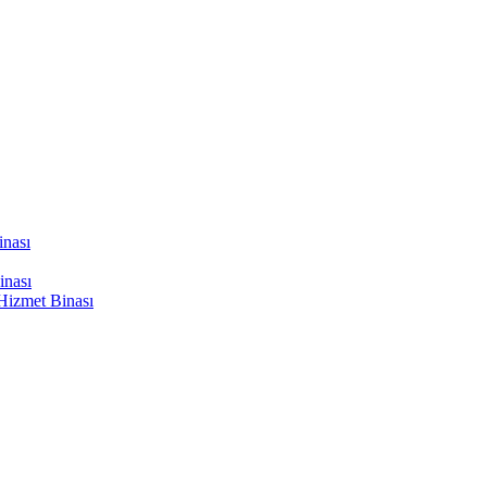
inası
inası
Hizmet Binası