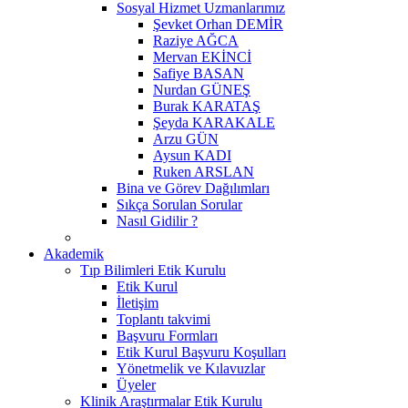
Sosyal Hizmet Uzmanlarımız
Şevket Orhan DEMİR
Raziye AĞCA
Mervan EKİNCİ
Safiye BASAN
Nurdan GÜNEŞ
Burak KARATAŞ
Şeyda KARAKALE
Arzu GÜN
Aysun KADI
Ruken ARSLAN
Bina ve Görev Dağılımları
Sıkça Sorulan Sorular
Nasıl Gidilir ?
Akademik
Tıp Bilimleri Etik Kurulu
Etik Kurul
İletişim
Toplantı takvimi
Başvuru Formları
Etik Kurul Başvuru Koşulları
Yönetmelik ve Kılavuzlar
Üyeler
Klinik Araştırmalar Etik Kurulu