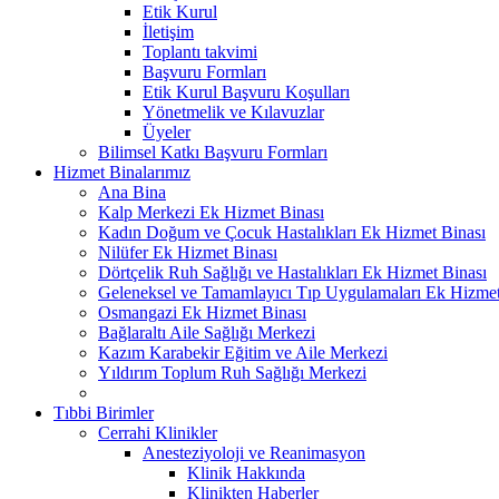
Etik Kurul
İletişim
Toplantı takvimi
Başvuru Formları
Etik Kurul Başvuru Koşulları
Yönetmelik ve Kılavuzlar
Üyeler
Bilimsel Katkı Başvuru Formları
Hizmet Binalarımız
Ana Bina
Kalp Merkezi Ek Hizmet Binası
Kadın Doğum ve Çocuk Hastalıkları Ek Hizmet Binası
Nilüfer Ek Hizmet Binası
Dörtçelik Ruh Sağlığı ve Hastalıkları Ek Hizmet Binası
Geleneksel ve Tamamlayıcı Tıp Uygulamaları Ek Hizmet
Osmangazi Ek Hizmet Binası
Bağlaraltı Aile Sağlığı Merkezi
Kazım Karabekir Eğitim ve Aile Merkezi
Yıldırım Toplum Ruh Sağlığı Merkezi
Tıbbi Birimler
Cerrahi Klinikler
Anesteziyoloji ve Reanimasyon
Klinik Hakkında
Klinikten Haberler