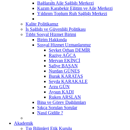
Bağlaraltı Aile Sağlığı Merkezi
Kazım Karabekir Eğitim ve Aile Merkezi
Yıldırım Toplum Ruh Sağlığı Merkezi
Kalite Politikamız
İş Sağlığı ve Güvenliği Politikası
Tıbbi Sosyal Hizmet Birimi
Birim Hakkında
Sosyal Hizmet Uzmanlarımız
Şevket Orhan DEMİR
Raziye AĞCA
Mervan EKİNCİ
Safiye BASAN
Nurdan GÜNEŞ
Burak KARATAŞ
Şeyda KARAKALE
Arzu GÜN
Aysun KADI
Ruken ARSLAN
Bina ve Görev Dağılımları
Sıkça Sorulan Sorular
Nasıl Gidilir ?
Akademik
Tıp Bilimleri Etik Kurulu