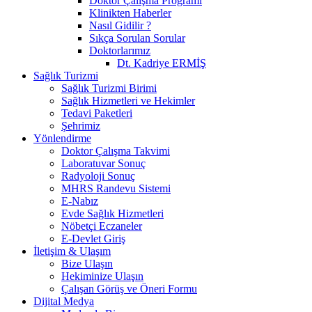
Doktor Çalışma Programı
Klinikten Haberler
Nasıl Gidilir ?
Sıkça Sorulan Sorular
Doktorlarımız
Dt. Kadriye ERMİŞ
Sağlık Turizmi
Sağlık Turizmi Birimi
Sağlık Hizmetleri ve Hekimler
Tedavi Paketleri
Şehrimiz
Yönlendirme
Doktor Çalışma Takvimi
Laboratuvar Sonuç
Radyoloji Sonuç
MHRS Randevu Sistemi
E-Nabız
Evde Sağlık Hizmetleri
Nöbetçi Eczaneler
E-Devlet Giriş
İletişim & Ulaşım
Bize Ulaşın
Hekiminize Ulaşın
Çalışan Görüş ve Öneri Formu
Dijital Medya