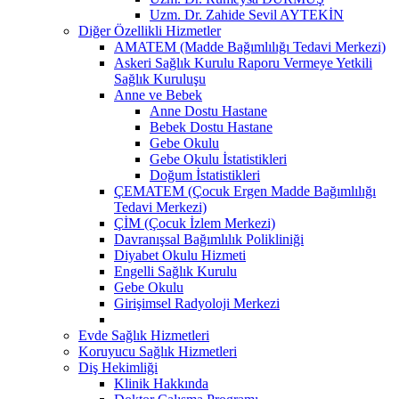
Uzm. Dr. Zahide Sevil AYTEKİN
Diğer Özellikli Hizmetler
AMATEM (Madde Bağımlılığı Tedavi Merkezi)
Askeri Sağlık Kurulu Raporu Vermeye Yetkili
Sağlık Kuruluşu
Anne ve Bebek
Anne Dostu Hastane
Bebek Dostu Hastane
Gebe Okulu
Gebe Okulu İstatistikleri
Doğum İstatistikleri
ÇEMATEM (Çocuk Ergen Madde Bağımlılığı
Tedavi Merkezi)
ÇİM (Çocuk İzlem Merkezi)
Davranışsal Bağımlılık Polikliniği
Diyabet Okulu Hizmeti
Engelli Sağlık Kurulu
Gebe Okulu
Girişimsel Radyoloji Merkezi
Evde Sağlık Hizmetleri
Koruyucu Sağlık Hizmetleri
Diş Hekimliği
Klinik Hakkında