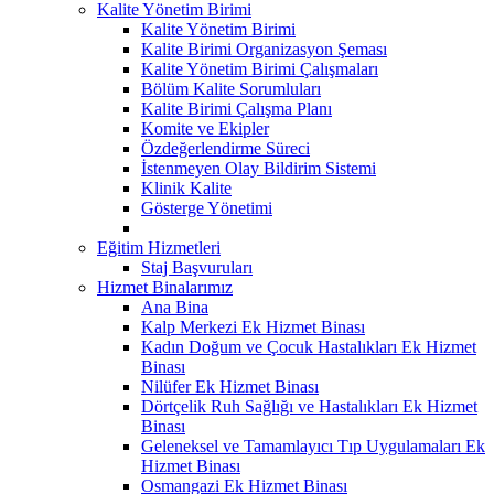
Kalite Yönetim Birimi
Kalite Yönetim Birimi
Kalite Birimi Organizasyon Şeması
Kalite Yönetim Birimi Çalışmaları
Bölüm Kalite Sorumluları
Kalite Birimi Çalışma Planı
Komite ve Ekipler
Özdeğerlendirme Süreci
İstenmeyen Olay Bildirim Sistemi
Klinik Kalite
Gösterge Yönetimi
Eğitim Hizmetleri
Staj Başvuruları
Hizmet Binalarımız
Ana Bina
Kalp Merkezi Ek Hizmet Binası
Kadın Doğum ve Çocuk Hastalıkları Ek Hizmet
Binası
Nilüfer Ek Hizmet Binası
Dörtçelik Ruh Sağlığı ve Hastalıkları Ek Hizmet
Binası
Geleneksel ve Tamamlayıcı Tıp Uygulamaları Ek
Hizmet Binası
Osmangazi Ek Hizmet Binası