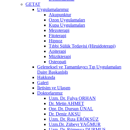
GETAT
Uygulamalarımız
Akupunktur
Ozon Uygulamaları
Kupa Uygulamaları
Mezoterapi
Fitoterapi
Hipnoz
Tıbbi Sülük Tedavisi (Hiruidoterapi)
Apiterapi
Müzikterapi
Osteopati
Geleneksel ve Tamamlayıcı Tıp Uygulamaları
Daire Başkanlığı
Hakkında
Galeri
İletişim ve Ulaşım
Doktorlarımız
Uzm. Dr. Fulya ORHAN
Dr. Metin AHMET
Opr. Dr. Dursun ÜNAL
Dr. Deniz AKSU
Uzm. Dr. Rıza ERÖKSÜZ
Uzm.Dr. Zübeyr YAĞMUR
Uzm. Dr. Rümeysa DURMUŞ