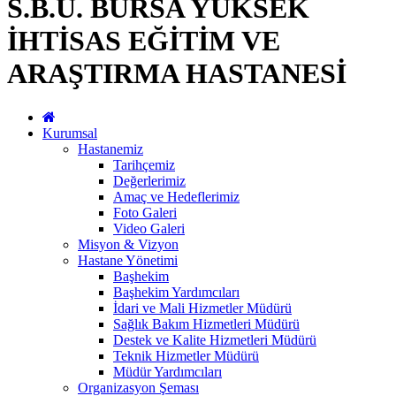
S.B.Ü. BURSA YÜKSEK
İHTİSAS EĞİTİM VE
ARAŞTIRMA HASTANESİ
Kurumsal
Hastanemiz
Tarihçemiz
Değerlerimiz
Amaç ve Hedeflerimiz
Foto Galeri
Video Galeri
Misyon & Vizyon
Hastane Yönetimi
Başhekim
Başhekim Yardımcıları
İdari ve Mali Hizmetler Müdürü
Sağlık Bakım Hizmetleri Müdürü
Destek ve Kalite Hizmetleri Müdürü
Teknik Hizmetler Müdürü
Müdür Yardımcıları
Organizasyon Şeması