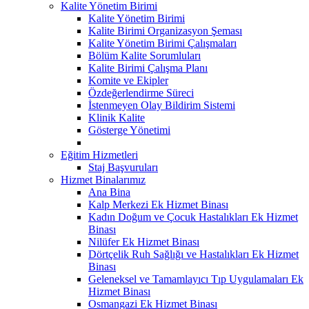
Kalite Yönetim Birimi
Kalite Yönetim Birimi
Kalite Birimi Organizasyon Şeması
Kalite Yönetim Birimi Çalışmaları
Bölüm Kalite Sorumluları
Kalite Birimi Çalışma Planı
Komite ve Ekipler
Özdeğerlendirme Süreci
İstenmeyen Olay Bildirim Sistemi
Klinik Kalite
Gösterge Yönetimi
Eğitim Hizmetleri
Staj Başvuruları
Hizmet Binalarımız
Ana Bina
Kalp Merkezi Ek Hizmet Binası
Kadın Doğum ve Çocuk Hastalıkları Ek Hizmet
Binası
Nilüfer Ek Hizmet Binası
Dörtçelik Ruh Sağlığı ve Hastalıkları Ek Hizmet
Binası
Geleneksel ve Tamamlayıcı Tıp Uygulamaları Ek
Hizmet Binası
Osmangazi Ek Hizmet Binası