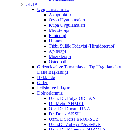
GETAT
Uygulamalarımız
Akupunktur
Ozon Uygulamaları
Kupa Uygulamaları
Mezoterapi
Fitoterapi
Hipnoz
Tıbbi Sülük Tedavisi (Hiruidoterapi)
Apiterapi
Müzikterapi
Osteopati
Geleneksel ve Tamamlayıcı Tıp Uygulamaları
Daire Başkanlığı
Hakkında
Galeri
İletişim ve Ulaşım
Doktorlarımız
Uzm. Dr. Fulya ORHAN
Dr. Metin AHMET
Opr. Dr. Dursun ÜNAL
Dr. Deniz AKSU
Uzm. Dr. Rıza ERÖKSÜZ
Uzm.Dr. Zübeyr YAĞMUR
Uzm. Dr. Rümeysa DURMUŞ