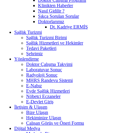
Doktor Çalışma Programı
Klinikten Haberler
Nasıl Gidilir ?
Sıkça Sorulan Sorular
Doktorlarımız
Dt. Kadriye ERMİŞ
Sağlık Turizmi
Sağlık Turizmi Birimi
Sağlık Hizmetleri ve Hekimler
Tedavi Paketleri
Şehrimiz
Yönlendirme
Doktor Çalışma Takvimi
Laboratuvar Sonuç
Radyoloji Sonuç
MHRS Randevu Sistemi
E-Nabız
Evde Sağlık Hizmetleri
Nöbetçi Eczaneler
E-Devlet Giriş
İletişim & Ulaşım
Bize Ulaşın
Hekiminize Ulaşın
Çalışan Görüş ve Öneri Formu
Dijital Medya