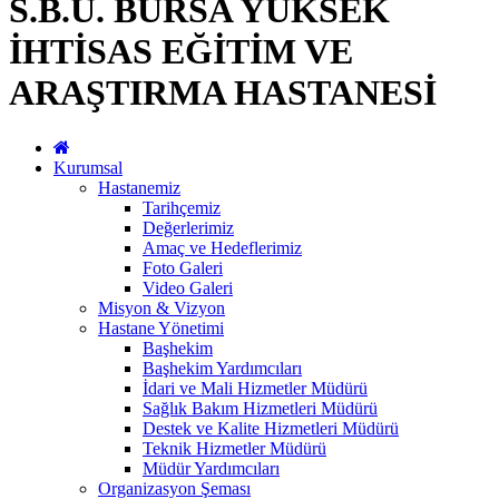
S.B.Ü. BURSA YÜKSEK
İHTİSAS EĞİTİM VE
ARAŞTIRMA HASTANESİ
Kurumsal
Hastanemiz
Tarihçemiz
Değerlerimiz
Amaç ve Hedeflerimiz
Foto Galeri
Video Galeri
Misyon & Vizyon
Hastane Yönetimi
Başhekim
Başhekim Yardımcıları
İdari ve Mali Hizmetler Müdürü
Sağlık Bakım Hizmetleri Müdürü
Destek ve Kalite Hizmetleri Müdürü
Teknik Hizmetler Müdürü
Müdür Yardımcıları
Organizasyon Şeması