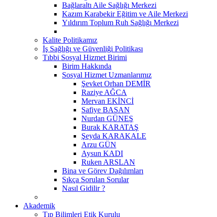
Bağlaraltı Aile Sağlığı Merkezi
Kazım Karabekir Eğitim ve Aile Merkezi
Yıldırım Toplum Ruh Sağlığı Merkezi
Kalite Politikamız
İş Sağlığı ve Güvenliği Politikası
Tıbbi Sosyal Hizmet Birimi
Birim Hakkında
Sosyal Hizmet Uzmanlarımız
Şevket Orhan DEMİR
Raziye AĞCA
Mervan EKİNCİ
Safiye BASAN
Nurdan GÜNEŞ
Burak KARATAŞ
Şeyda KARAKALE
Arzu GÜN
Aysun KADI
Ruken ARSLAN
Bina ve Görev Dağılımları
Sıkça Sorulan Sorular
Nasıl Gidilir ?
Akademik
Tıp Bilimleri Etik Kurulu