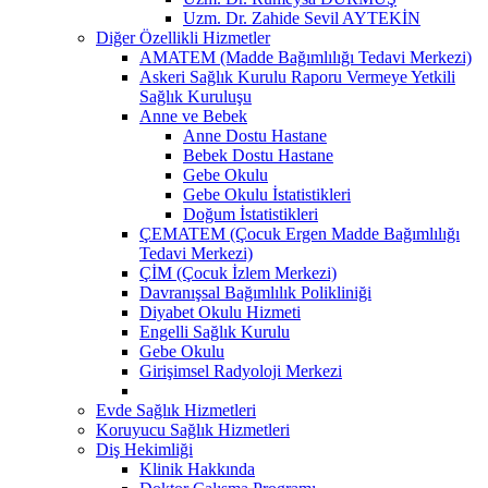
Uzm. Dr. Zahide Sevil AYTEKİN
Diğer Özellikli Hizmetler
AMATEM (Madde Bağımlılığı Tedavi Merkezi)
Askeri Sağlık Kurulu Raporu Vermeye Yetkili
Sağlık Kuruluşu
Anne ve Bebek
Anne Dostu Hastane
Bebek Dostu Hastane
Gebe Okulu
Gebe Okulu İstatistikleri
Doğum İstatistikleri
ÇEMATEM (Çocuk Ergen Madde Bağımlılığı
Tedavi Merkezi)
ÇİM (Çocuk İzlem Merkezi)
Davranışsal Bağımlılık Polikliniği
Diyabet Okulu Hizmeti
Engelli Sağlık Kurulu
Gebe Okulu
Girişimsel Radyoloji Merkezi
Evde Sağlık Hizmetleri
Koruyucu Sağlık Hizmetleri
Diş Hekimliği
Klinik Hakkında