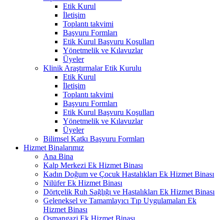
Etik Kurul
İletişim
Toplantı takvimi
Başvuru Formları
Etik Kurul Başvuru Koşulları
Yönetmelik ve Kılavuzlar
Üyeler
Klinik Araştırmalar Etik Kurulu
Etik Kurul
İletişim
Toplantı takvimi
Başvuru Formları
Etik Kurul Başvuru Koşulları
Yönetmelik ve Kılavuzlar
Üyeler
Bilimsel Katkı Başvuru Formları
Hizmet Binalarımız
Ana Bina
Kalp Merkezi Ek Hizmet Binası
Kadın Doğum ve Çocuk Hastalıkları Ek Hizmet Binası
Nilüfer Ek Hizmet Binası
Dörtçelik Ruh Sağlığı ve Hastalıkları Ek Hizmet Binası
Geleneksel ve Tamamlayıcı Tıp Uygulamaları Ek
Hizmet Binası
Osmangazi Ek Hizmet Binası