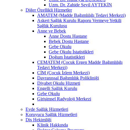
Uzm. Dr. Zahide Sevil AYTEKİN
Diğer Özellikli Hizmetler
AMATEM (Madde Bağımlılığı Tedavi Merkezi)
Askeri Sağlık Kurulu Raporu Vermeye Yetkili
Sağlık Kuruluşu
Anne ve Bebek
Anne Dostu Hastane
Bebek Dostu Hastane
Gebe Okulu
Gebe Okulu İstatistikleri
Doğum İstatistikleri
ÇEMATEM (Çocuk Ergen Madde Bağımlılığı
Tedavi Merkezi)
ÇİM (Çocuk İzlem Merkezi)
Davranışsal Bağımlılık Polikliniği
Diyabet Okulu Hizmeti
Engelli Sağlık Kurulu
Gebe Okulu
Girişimsel Radyoloji Merkezi
Evde Sağlık Hizmetleri
Koruyucu Sağlık Hizmetleri
Diş Hekimliği
Klinik Hakkında