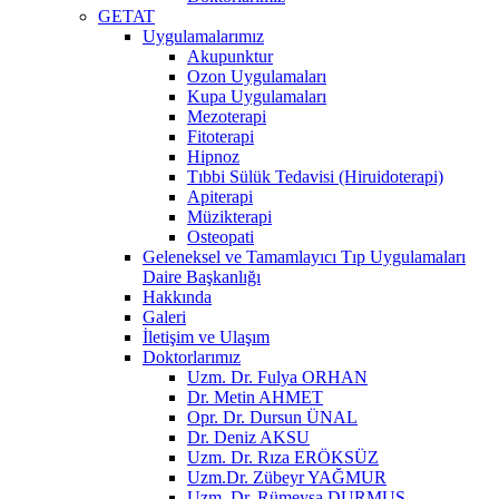
GETAT
Uygulamalarımız
Akupunktur
Ozon Uygulamaları
Kupa Uygulamaları
Mezoterapi
Fitoterapi
Hipnoz
Tıbbi Sülük Tedavisi (Hiruidoterapi)
Apiterapi
Müzikterapi
Osteopati
Geleneksel ve Tamamlayıcı Tıp Uygulamaları
Daire Başkanlığı
Hakkında
Galeri
İletişim ve Ulaşım
Doktorlarımız
Uzm. Dr. Fulya ORHAN
Dr. Metin AHMET
Opr. Dr. Dursun ÜNAL
Dr. Deniz AKSU
Uzm. Dr. Rıza ERÖKSÜZ
Uzm.Dr. Zübeyr YAĞMUR
Uzm. Dr. Rümeysa DURMUŞ