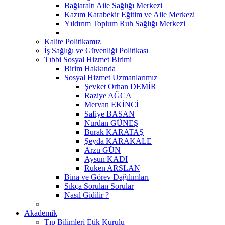
Bağlaraltı Aile Sağlığı Merkezi
Kazım Karabekir Eğitim ve Aile Merkezi
Yıldırım Toplum Ruh Sağlığı Merkezi
Kalite Politikamız
İş Sağlığı ve Güvenliği Politikası
Tıbbi Sosyal Hizmet Birimi
Birim Hakkında
Sosyal Hizmet Uzmanlarımız
Şevket Orhan DEMİR
Raziye AĞCA
Mervan EKİNCİ
Safiye BASAN
Nurdan GÜNEŞ
Burak KARATAŞ
Şeyda KARAKALE
Arzu GÜN
Aysun KADI
Ruken ARSLAN
Bina ve Görev Dağılımları
Sıkça Sorulan Sorular
Nasıl Gidilir ?
Akademik
Tıp Bilimleri Etik Kurulu