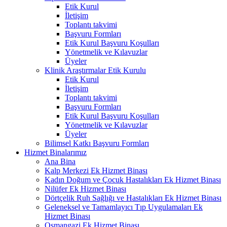
Etik Kurul
İletişim
Toplantı takvimi
Başvuru Formları
Etik Kurul Başvuru Koşulları
Yönetmelik ve Kılavuzlar
Üyeler
Klinik Araştırmalar Etik Kurulu
Etik Kurul
İletişim
Toplantı takvimi
Başvuru Formları
Etik Kurul Başvuru Koşulları
Yönetmelik ve Kılavuzlar
Üyeler
Bilimsel Katkı Başvuru Formları
Hizmet Binalarımız
Ana Bina
Kalp Merkezi Ek Hizmet Binası
Kadın Doğum ve Çocuk Hastalıkları Ek Hizmet Binası
Nilüfer Ek Hizmet Binası
Dörtçelik Ruh Sağlığı ve Hastalıkları Ek Hizmet Binası
Geleneksel ve Tamamlayıcı Tıp Uygulamaları Ek
Hizmet Binası
Osmangazi Ek Hizmet Binası