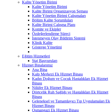
Kalite Yönetim Birimi
Kalite Yönetim Birimi
Kalite Birimi Organizasyon Şeması
Kalite Yönetim Birimi Çalışmaları
Bölüm Kalite Sorumluları
Kalite Birimi Çalışma Planı
Komite ve Ekipler
Özdeğerlendirme Süreci
İstenmeyen Olay Bildirim Sistemi
Klinik Kalite
Gösterge Yönetimi
Eğitim Hizmetleri
Staj Başvuruları
Hizmet Binalarımız
Ana Bina
Kalp Merkezi Ek Hizmet Binası
Kadın Doğum ve Çocuk Hastalıkları Ek Hizmet
Binası
Nilüfer Ek Hizmet Binası
Dörtçelik Ruh Sağlığı ve Hastalıkları Ek Hizmet
Binası
Geleneksel ve Tamamlayıcı Tıp Uygulamaları Ek
Hizmet Binası
Osmangazi Ek Hizmet Binası