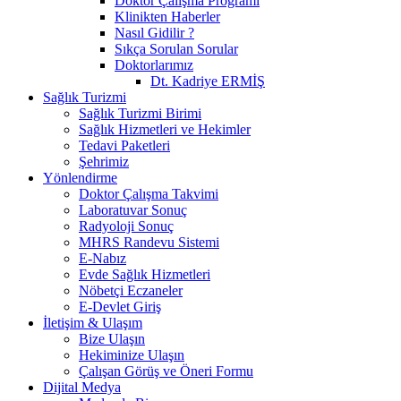
Doktor Çalışma Programı
Klinikten Haberler
Nasıl Gidilir ?
Sıkça Sorulan Sorular
Doktorlarımız
Dt. Kadriye ERMİŞ
Sağlık Turizmi
Sağlık Turizmi Birimi
Sağlık Hizmetleri ve Hekimler
Tedavi Paketleri
Şehrimiz
Yönlendirme
Doktor Çalışma Takvimi
Laboratuvar Sonuç
Radyoloji Sonuç
MHRS Randevu Sistemi
E-Nabız
Evde Sağlık Hizmetleri
Nöbetçi Eczaneler
E-Devlet Giriş
İletişim & Ulaşım
Bize Ulaşın
Hekiminize Ulaşın
Çalışan Görüş ve Öneri Formu
Dijital Medya