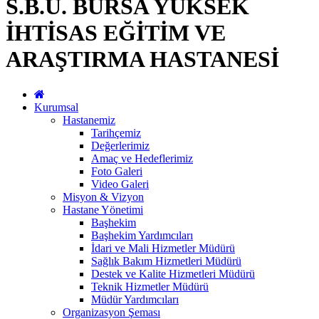
S.B.Ü. BURSA YÜKSEK
İHTİSAS EĞİTİM VE
ARAŞTIRMA HASTANESİ
Kurumsal
Hastanemiz
Tarihçemiz
Değerlerimiz
Amaç ve Hedeflerimiz
Foto Galeri
Video Galeri
Misyon & Vizyon
Hastane Yönetimi
Başhekim
Başhekim Yardımcıları
İdari ve Mali Hizmetler Müdürü
Sağlık Bakım Hizmetleri Müdürü
Destek ve Kalite Hizmetleri Müdürü
Teknik Hizmetler Müdürü
Müdür Yardımcıları
Organizasyon Şeması