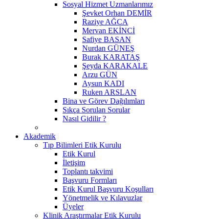
Sosyal Hizmet Uzmanlarımız
Şevket Orhan DEMİR
Raziye AĞCA
Mervan EKİNCİ
Safiye BASAN
Nurdan GÜNEŞ
Burak KARATAŞ
Şeyda KARAKALE
Arzu GÜN
Aysun KADI
Ruken ARSLAN
Bina ve Görev Dağılımları
Sıkça Sorulan Sorular
Nasıl Gidilir ?
Akademik
Tıp Bilimleri Etik Kurulu
Etik Kurul
İletişim
Toplantı takvimi
Başvuru Formları
Etik Kurul Başvuru Koşulları
Yönetmelik ve Kılavuzlar
Üyeler
Klinik Araştırmalar Etik Kurulu