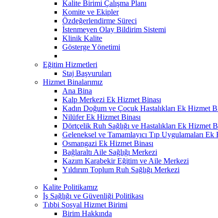
Kalite Birimi Çalışma Planı
Komite ve Ekipler
Özdeğerlendirme Süreci
İstenmeyen Olay Bildirim Sistemi
Klinik Kalite
Gösterge Yönetimi
Eğitim Hizmetleri
Staj Başvuruları
Hizmet Binalarımız
Ana Bina
Kalp Merkezi Ek Hizmet Binası
Kadın Doğum ve Çocuk Hastalıkları Ek Hizmet B
Nilüfer Ek Hizmet Binası
Dörtçelik Ruh Sağlığı ve Hastalıkları Ek Hizmet B
Geleneksel ve Tamamlayıcı Tıp Uygulamaları Ek 
Osmangazi Ek Hizmet Binası
Bağlaraltı Aile Sağlığı Merkezi
Kazım Karabekir Eğitim ve Aile Merkezi
Yıldırım Toplum Ruh Sağlığı Merkezi
Kalite Politikamız
İş Sağlığı ve Güvenliği Politikası
Tıbbi Sosyal Hizmet Birimi
Birim Hakkında