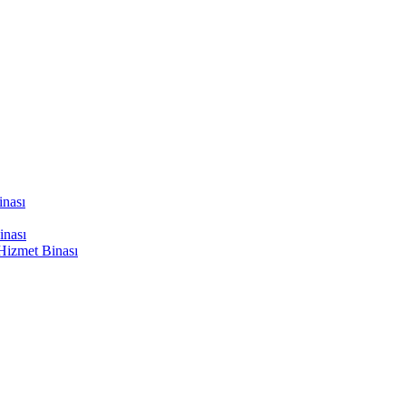
inası
inası
Hizmet Binası