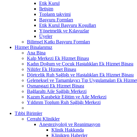
Etik Kurul
İletişim
Toplantı takvimi
Başvuru Formları
Etik Kurul Başvuru Koşulları
Yönetmelik ve Kılavuzlar
Üyeler
Bilimsel Katkı Başvuru Formları
Hizmet Binalarımız
Ana Bina
Kalp Merkezi Ek Hizmet Binası
Kadın Doğum ve Çocuk Hastalıkları Ek Hizmet Binası
Nilüfer Ek Hizmet Binası
Dörtçelik Ruh Sağlığı ve Hastalıkları Ek Hizmet Binası
Geleneksel ve Tamamlayıcı Tıp Uygulamaları Ek Hizmet
Osmangazi Ek Hizmet Binası
Bağlaraltı Aile Sağlığı Merkezi
Kazım Karabekir Eğitim ve Aile Merkezi
Yıldırım Toplum Ruh Sağlığı Merkezi
Tıbbi Birimler
Cerrahi Klinikler
Anesteziyoloji ve Reanimasyon
Klinik Hakkında
Klinikten Haberler