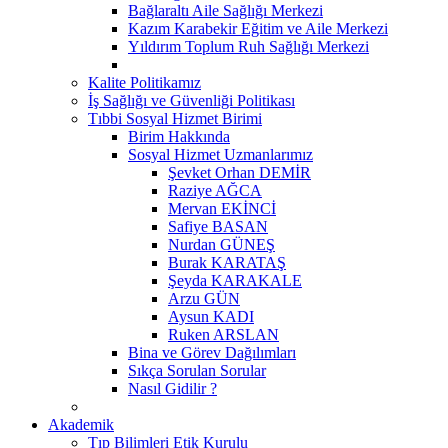
Bağlaraltı Aile Sağlığı Merkezi
Kazım Karabekir Eğitim ve Aile Merkezi
Yıldırım Toplum Ruh Sağlığı Merkezi
Kalite Politikamız
İş Sağlığı ve Güvenliği Politikası
Tıbbi Sosyal Hizmet Birimi
Birim Hakkında
Sosyal Hizmet Uzmanlarımız
Şevket Orhan DEMİR
Raziye AĞCA
Mervan EKİNCİ
Safiye BASAN
Nurdan GÜNEŞ
Burak KARATAŞ
Şeyda KARAKALE
Arzu GÜN
Aysun KADI
Ruken ARSLAN
Bina ve Görev Dağılımları
Sıkça Sorulan Sorular
Nasıl Gidilir ?
Akademik
Tıp Bilimleri Etik Kurulu