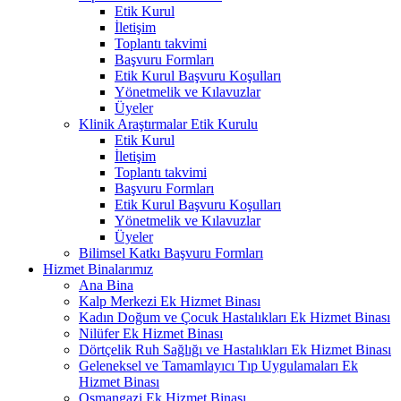
Etik Kurul
İletişim
Toplantı takvimi
Başvuru Formları
Etik Kurul Başvuru Koşulları
Yönetmelik ve Kılavuzlar
Üyeler
Klinik Araştırmalar Etik Kurulu
Etik Kurul
İletişim
Toplantı takvimi
Başvuru Formları
Etik Kurul Başvuru Koşulları
Yönetmelik ve Kılavuzlar
Üyeler
Bilimsel Katkı Başvuru Formları
Hizmet Binalarımız
Ana Bina
Kalp Merkezi Ek Hizmet Binası
Kadın Doğum ve Çocuk Hastalıkları Ek Hizmet Binası
Nilüfer Ek Hizmet Binası
Dörtçelik Ruh Sağlığı ve Hastalıkları Ek Hizmet Binası
Geleneksel ve Tamamlayıcı Tıp Uygulamaları Ek
Hizmet Binası
Osmangazi Ek Hizmet Binası