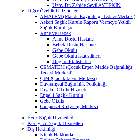
Uzm. Dr. Zahide Sevil AYTEKİN
Diğer Özellikli Hizmetler
AMATEM (Madde Bağımlılığı Tedavi Merkezi)
Askeri Sağlık Kurulu Raporu Vermeye Yetkili
Sağlık Kuruluşu
Anne ve Bebek
Anne Dostu Hastane
Bebek Dostu Hastane
Gebe Okulu
Gebe Okulu İstatistikleri
Doğum İstatistikleri
ÇEMATEM (Çocuk Ergen Madde Bağımlılığı
Tedavi Merkezi)
ÇİM (Çocuk İzlem Merkezi)
Davranışsal Bağımlılık Polikliniği
Diyabet Okulu Hizmeti
Engelli Sağlık Kurulu
Gebe Okulu
Girişimsel Radyoloji Merkezi
Evde Sağlık Hizmetleri
Koruyucu Sağlık Hizmetleri
Diş Hekimliği
Klinik Hakkında