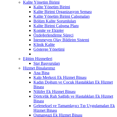
Kalite Yönetim Birimi
Kalite Yönetim Birimi
Kalite Birimi Organizasyon Şeması
Kalite Yönetim Birimi Çalışmaları
Bölüm Kalite Sorumluları
Kalite Birimi Çalışma Planı
Komite ve Ekipler
Özdeğerlendirme Süreci
İstenmeyen Olay Bildirim Sistemi
Klinik Kalite
Gösterge Yönetimi
Eğitim Hizmetleri
Staj Başvuruları
Hizmet Binalarımız
Ana Bina
Kalp Merkezi Ek Hizmet Binası
Kadın Doğum ve Çocuk Hastalıkları Ek Hizmet
Binası
Nilüfer Ek Hizmet Binası
Dörtçelik Ruh Sağlığı ve Hastalıkları Ek Hizmet
Binası
Geleneksel ve Tamamlayıcı Tıp Uygulamaları Ek
Hizmet Binası
Osmangazi Ek Hizmet Binası