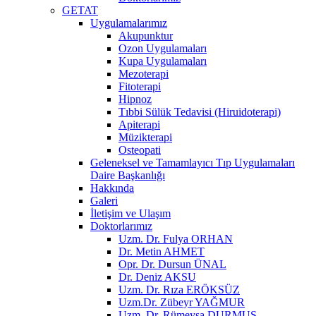
GETAT
Uygulamalarımız
Akupunktur
Ozon Uygulamaları
Kupa Uygulamaları
Mezoterapi
Fitoterapi
Hipnoz
Tıbbi Sülük Tedavisi (Hiruidoterapi)
Apiterapi
Müzikterapi
Osteopati
Geleneksel ve Tamamlayıcı Tıp Uygulamaları
Daire Başkanlığı
Hakkında
Galeri
İletişim ve Ulaşım
Doktorlarımız
Uzm. Dr. Fulya ORHAN
Dr. Metin AHMET
Opr. Dr. Dursun ÜNAL
Dr. Deniz AKSU
Uzm. Dr. Rıza ERÖKSÜZ
Uzm.Dr. Zübeyr YAĞMUR
Uzm. Dr. Rümeysa DURMUŞ