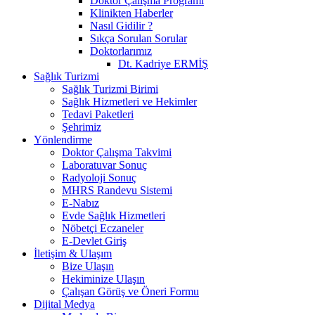
Doktor Çalışma Programı
Klinikten Haberler
Nasıl Gidilir ?
Sıkça Sorulan Sorular
Doktorlarımız
Dt. Kadriye ERMİŞ
Sağlık Turizmi
Sağlık Turizmi Birimi
Sağlık Hizmetleri ve Hekimler
Tedavi Paketleri
Şehrimiz
Yönlendirme
Doktor Çalışma Takvimi
Laboratuvar Sonuç
Radyoloji Sonuç
MHRS Randevu Sistemi
E-Nabız
Evde Sağlık Hizmetleri
Nöbetçi Eczaneler
E-Devlet Giriş
İletişim & Ulaşım
Bize Ulaşın
Hekiminize Ulaşın
Çalışan Görüş ve Öneri Formu
Dijital Medya