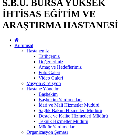
S.B.Ü. BURSA YÜKSEK
İHTİSAS EĞİTİM VE
ARAŞTIRMA HASTANESİ
Kurumsal
Hastanemiz
Tarihçemiz
Değerlerimiz
Amaç ve Hedeflerimiz
Foto Galeri
Video Galeri
Misyon & Vizyon
Hastane Yönetimi
Başhekim
Başhekim Yardımcıları
İdari ve Mali Hizmetler Müdürü
Sağlık Bakım Hizmetleri Müdürü
Destek ve Kalite Hizmetleri Müdürü
Teknik Hizmetler Müdürü
Müdür Yardımcıları
Organizasyon Şeması