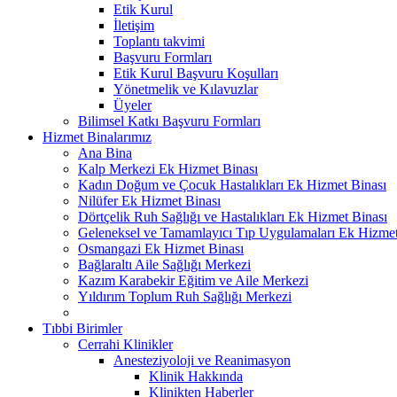
Etik Kurul
İletişim
Toplantı takvimi
Başvuru Formları
Etik Kurul Başvuru Koşulları
Yönetmelik ve Kılavuzlar
Üyeler
Bilimsel Katkı Başvuru Formları
Hizmet Binalarımız
Ana Bina
Kalp Merkezi Ek Hizmet Binası
Kadın Doğum ve Çocuk Hastalıkları Ek Hizmet Binası
Nilüfer Ek Hizmet Binası
Dörtçelik Ruh Sağlığı ve Hastalıkları Ek Hizmet Binası
Geleneksel ve Tamamlayıcı Tıp Uygulamaları Ek Hizmet
Osmangazi Ek Hizmet Binası
Bağlaraltı Aile Sağlığı Merkezi
Kazım Karabekir Eğitim ve Aile Merkezi
Yıldırım Toplum Ruh Sağlığı Merkezi
Tıbbi Birimler
Cerrahi Klinikler
Anesteziyoloji ve Reanimasyon
Klinik Hakkında
Klinikten Haberler