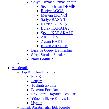
Sosyal Hizmet Uzmanlarımız
Şevket Orhan DEMİR
Raziye AĞCA
Mervan EKİNCİ
Safiye BASAN
Nurdan GÜNEŞ
Burak KARATAŞ
Şeyda KARAKALE
Arzu GÜN
Aysun KADI
Ruken ARSLAN
Bina ve Görev Dağılımları
Sıkça Sorulan Sorular
Nasıl Gidilir ?
Akademik
Tıp Bilimleri Etik Kurulu
Etik Kurul
İletişim
Toplantı takvimi
Başvuru Formları
Etik Kurul Başvuru Koşulları
Yönetmelik ve Kılavuzlar
Üyeler
Klinik Araştırmalar Etik Kurulu