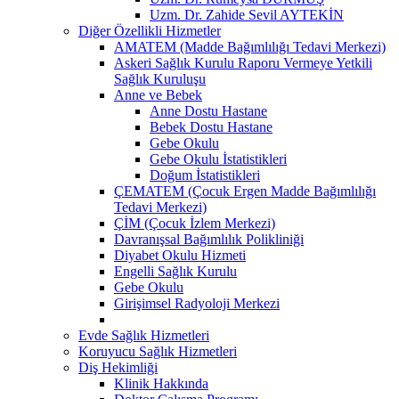
Uzm. Dr. Zahide Sevil AYTEKİN
Diğer Özellikli Hizmetler
AMATEM (Madde Bağımlılığı Tedavi Merkezi)
Askeri Sağlık Kurulu Raporu Vermeye Yetkili
Sağlık Kuruluşu
Anne ve Bebek
Anne Dostu Hastane
Bebek Dostu Hastane
Gebe Okulu
Gebe Okulu İstatistikleri
Doğum İstatistikleri
ÇEMATEM (Çocuk Ergen Madde Bağımlılığı
Tedavi Merkezi)
ÇİM (Çocuk İzlem Merkezi)
Davranışsal Bağımlılık Polikliniği
Diyabet Okulu Hizmeti
Engelli Sağlık Kurulu
Gebe Okulu
Girişimsel Radyoloji Merkezi
Evde Sağlık Hizmetleri
Koruyucu Sağlık Hizmetleri
Diş Hekimliği
Klinik Hakkında