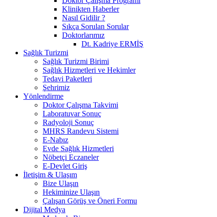
Doktor Çalışma Programı
Klinikten Haberler
Nasıl Gidilir ?
Sıkça Sorulan Sorular
Doktorlarımız
Dt. Kadriye ERMİŞ
Sağlık Turizmi
Sağlık Turizmi Birimi
Sağlık Hizmetleri ve Hekimler
Tedavi Paketleri
Şehrimiz
Yönlendirme
Doktor Çalışma Takvimi
Laboratuvar Sonuç
Radyoloji Sonuç
MHRS Randevu Sistemi
E-Nabız
Evde Sağlık Hizmetleri
Nöbetçi Eczaneler
E-Devlet Giriş
İletişim & Ulaşım
Bize Ulaşın
Hekiminize Ulaşın
Çalışan Görüş ve Öneri Formu
Dijital Medya