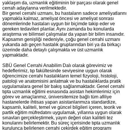
yaklaşım da, uzmanlık eğitiminin bir parçası olarak genel
cerrah adaylarına verilmektedir.
Bir genel cerrahi uzmanı, bu hastaların sadece ameliyatlarını
yapmakla kalmaz, ameliyat öncesi ve ameliyat sonrası
dönemlerinde hastaları uygun bir biçimde takip eder ve
gereken tedavileri planlar. Aynı zamanda bu konularda
araştırma ve bilimsel çalışmalar da yapan bir bilim insanıdır.
Kapsamın genişliği nedeniyle, çoğu genel cerrahi uzmanı
yukarıda adı geçen hastalık gruplarından biri ya da birkaçı
üzerinde daha detaylı çalışmakta ve üst uzmanlık
yapmaktadır.
SBÜ Genel Cerrahi Anabilim Dalı olarak görevimiz ve
hedeflerimiz, tıp fakültesinde seviyesine uygun olarak
öğrencimize cerrahi hastalıkların temel fizyoloji, histoloji,
patoloji ve anatomisini anlatmak ve bu hastalıklarda pratik
uygulamalara genel bir bakış sağlanmaktadır. Genel cerrahi
tıpta uzmanlık eğitimi esnasında asistan hekimlerimiz için
görev ve amaçlarımız, üniversitemize bağlı tüm afiliye
hastanelerde ihtisas yapan asistanlarımıza standardize,
kapsamlı, kaliteli, temel ve güncel bilgileri içeren, teorik ve
partik eğitim müfredatını uygulamak, yıllarına uygun olarak
sınavları gerçekleştirmek, yayın değeri olan kaliteli tez
konularını belirlemektir. Bu süreç içerisinde tıpta uzmanlık
kurulunca belirlenen cerrahi çekirdek eğitim programı