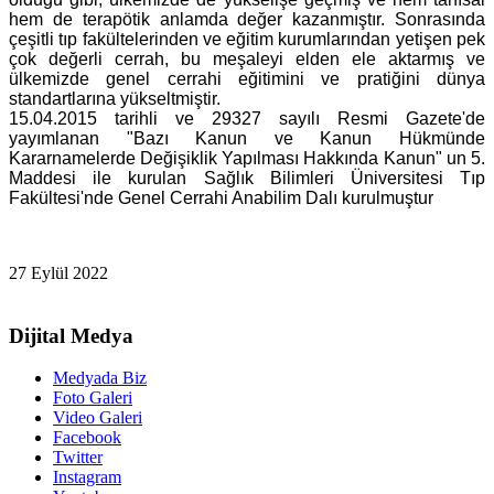
hem de terapötik anlamda değer kazanmıştır. Sonrasında
çeşitli tıp fakültelerinden ve eğitim kurumlarından yetişen pek
çok değerli cerrah, bu meşaleyi elden ele aktarmış ve
ülkemizde genel cerrahi eğitimini ve pratiğini dünya
standartlarına yükseltmiştir.
15.04.2015 tarihli ve 29327 sayılı Resmi Gazete'de
yayımlanan "Bazı Kanun ve Kanun Hükmünde
Kararnamelerde Değişiklik Yapılması Hakkında Kanun" un 5.
Maddesi ile kurulan Sağlık Bilimleri Üniversitesi Tıp
Fakültesi'nde Genel Cerrahi Anabilim Dalı kurulmuştur
27 Eylül 2022
Dijital Medya
Medyada Biz
Foto Galeri
Video Galeri
Facebook
Twitter
Instagram