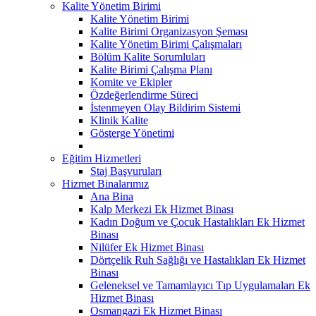
Kalite Yönetim Birimi
Kalite Yönetim Birimi
Kalite Birimi Organizasyon Şeması
Kalite Yönetim Birimi Çalışmaları
Bölüm Kalite Sorumluları
Kalite Birimi Çalışma Planı
Komite ve Ekipler
Özdeğerlendirme Süreci
İstenmeyen Olay Bildirim Sistemi
Klinik Kalite
Gösterge Yönetimi
Eğitim Hizmetleri
Staj Başvuruları
Hizmet Binalarımız
Ana Bina
Kalp Merkezi Ek Hizmet Binası
Kadın Doğum ve Çocuk Hastalıkları Ek Hizmet
Binası
Nilüfer Ek Hizmet Binası
Dörtçelik Ruh Sağlığı ve Hastalıkları Ek Hizmet
Binası
Geleneksel ve Tamamlayıcı Tıp Uygulamaları Ek
Hizmet Binası
Osmangazi Ek Hizmet Binası