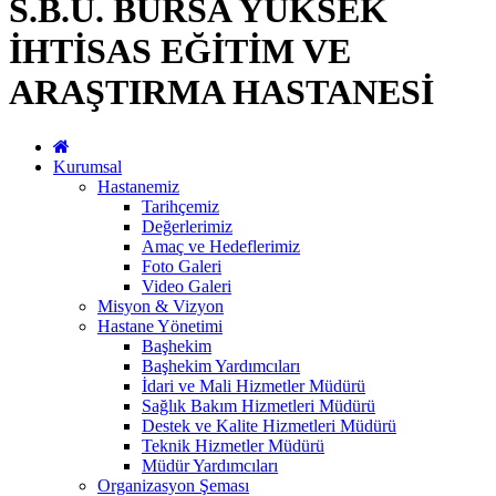
S.B.Ü. BURSA YÜKSEK
İHTİSAS EĞİTİM VE
ARAŞTIRMA HASTANESİ
Kurumsal
Hastanemiz
Tarihçemiz
Değerlerimiz
Amaç ve Hedeflerimiz
Foto Galeri
Video Galeri
Misyon & Vizyon
Hastane Yönetimi
Başhekim
Başhekim Yardımcıları
İdari ve Mali Hizmetler Müdürü
Sağlık Bakım Hizmetleri Müdürü
Destek ve Kalite Hizmetleri Müdürü
Teknik Hizmetler Müdürü
Müdür Yardımcıları
Organizasyon Şeması