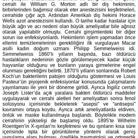
cerrah ile William G. Morton adlı bir diş hekiminin,
birbirlerinden bağımsız olarak eter anestezisini keşfetmeleri,
cerrahide çığır açtı. Ardından Amerikalı diş hekimi Horace
Wells azot anestezisini kullandı. O tarihe kadar hastalar için
büyük ağrı ve acı nedeni olan büyük ameliyatlar bile ağrısız
olarak yapılabilir olmuştu. Cerrahi girişimlerdeki bir diğer
sorun ise enfeksiyonlardı. Hekimlerin işlem yapmadan önce
ellerini temizlemelerinin gerekliliğini ilk vurgulayan Macar
asıllı kadın doğum uzmanı Philipp Semmelweiss idi.
Semmelweiss 1860’lı yılların başında, bazı öldürücü
hastalıkların nedeninin gözle görülemeyecek kadar küçük
hayvanlar olduğunu ve bunların yaraya girmelerine engel
olunması gerektiğini belirtti. 1870’li yılların sonlarında Robert
Koch’un bakterilerin patojen olduğunu göstermesi ve Louis
Pasteur’ün piyojenik enfeksiyonlar konusunda çalışmalarını
yayınlaması ile yeni bir döneme girildi. Ayrıca İngiliz cerrah
Joseph Lister’da açık yaralara bakteri öldürücü maddeler
uygulayarak ve cerrahi aletleri her ameliyattan sonra fenol
solüsyonu içerisinde bekleterek “asepsi” ve “antisepsi”
kavramını ortaya koydu. Ayrıca artık ameliyatlarda eldiven,
önlük ve maske kullanılmaya başlandı. Böylelikle modern
cerrahinin yükselişi de başlamış oldu. 1895’te Wilhelm
Roentgen’in X-ışınları’nı keşfetmesi ve bu ışınların kısa süre
içerisinde tıpta bir görüntüleme yöntemi olarak geniş
uygulama alanı bulması, özellikle travmatoloji ve ortopedik