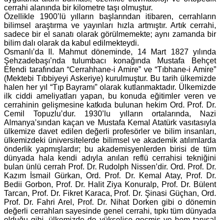
cerrahi alanında bir kilometre taşı olmuştur.
Özellikle 1900’lü yılların başlarından itibaren, cerrahların
bilimsel araştırma ve yayınları hızla artmıştır. Artık cerrahi,
sadece bir el sanatı olarak görülmemekte; aynı zamanda bir
bilim dalı olarak da kabul edilmekteydi.
Osmanlı’da II. Mahmut döneminde, 14 Mart 1827 yılında
Şehzadebaşı’nda tulumbacı konağında Mustafa Behçet
Efendi tarafından “Cerrahhane-i Amire” ve “Tıbhane-i Amire”
(Mektebi Tıbbiyeyi Askeriye) kurulmuştur. Bu tarih ülkemizde
halen her yıl “Tıp Bayramı” olarak kutlanmaktadır. Ülkemizde
ilk ciddi ameliyatları yapan, bu konuda eğitimler veren ve
cerrahinin gelişmesine katkıda bulunan hekim Ord. Prof. Dr.
Cemil Topuzlu’dur. 1930’lu yılların ortalarında, Nazi
Almanya’sından kaçan ve Mustafa Kemal Atatürk vasıtasıyla
ülkemize davet edilen değerli profesörler ve bilim insanları,
ülkemizdeki üniversitelerde bilimsel ve akademik atılımlarda
önderlik yapmışlardır; bu akademisyenlerden birisi de tüm
dünyada hala kendi adıyla anılan reflü cerrahisi tekniğini
bulan ünlü cerrah Prof. Dr. Rudolph Nissen’dir. Ord. Prof. Dr.
Kazım İsmail Gürkan, Ord. Prof. Dr. Kemal Atay, Prof. Dr.
Bedii Gorbon, Prof. Dr. Halit Ziya Konuralp, Prof. Dr. Bülent
Tarcan, Prof. Dr. Fikret Karaca, Prof. Dr. Şinasi Güçhan, Ord.
Prof. Dr. Fahri Arel, Prof. Dr. Nihat Dorken gibi o dönemin
değerli cerrahları sayesinde genel cerrahi, tıpkı tüm dünyada
olduğu gibi, ülkemizde de yükselişe geçmiş ve hem tanısal