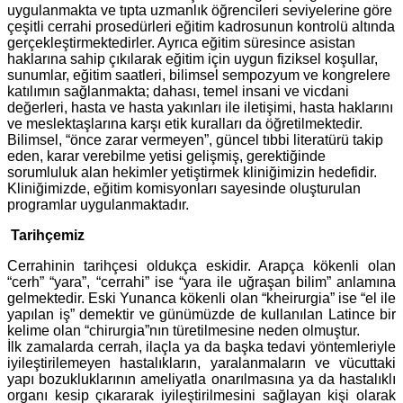
uygulanmakta ve tıpta uzmanlık öğrencileri seviyelerine göre
çeşitli cerrahi prosedürleri eğitim kadrosunun kontrolü altında
gerçekleştirmektedirler. Ayrıca eğitim süresince asistan
haklarına sahip çıkılarak eğitim için uygun fiziksel koşullar,
sunumlar, eğitim saatleri, bilimsel sempozyum ve kongrelere
katılımın sağlanmakta; dahası, temel insani ve vicdani
değerleri, hasta ve hasta yakınları ile iletişimi, hasta haklarını
ve meslektaşlarına karşı etik kuralları da öğretilmektedir.
Bilimsel, “önce zarar vermeyen”, güncel tıbbi literatürü takip
eden, karar verebilme yetisi gelişmiş, gerektiğinde
sorumluluk alan hekimler yetiştirmek kliniğimizin hedefidir.
Kliniğimizde, eğitim komisyonları sayesinde oluşturulan
programlar uygulanmaktadır.
Tarihçemiz
Cerrahinin tarihçesi oldukça eskidir. Arapça kökenli olan
“cerh” “yara”, “cerrahi” ise “yara ile uğraşan bilim” anlamına
gelmektedir. Eski Yunanca kökenli olan “kheirurgia” ise “el ile
yapılan iş” demektir ve günümüzde de kullanılan Latince bir
kelime olan “chirurgia”nın türetilmesine neden olmuştur.
İlk zamalarda cerrah, ilaçla ya da başka tedavi yöntemleriyle
iyileştirilemeyen hastalıkların, yaralanmaların ve vücuttaki
yapı bozukluklarının ameliyatla onarılmasına ya da hastalıklı
organı kesip çıkararak iyileştirilmesini sağlayan kişi olarak