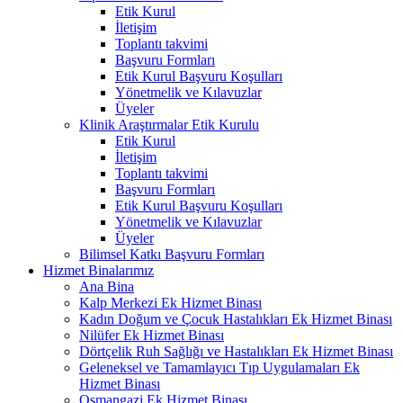
Etik Kurul
İletişim
Toplantı takvimi
Başvuru Formları
Etik Kurul Başvuru Koşulları
Yönetmelik ve Kılavuzlar
Üyeler
Klinik Araştırmalar Etik Kurulu
Etik Kurul
İletişim
Toplantı takvimi
Başvuru Formları
Etik Kurul Başvuru Koşulları
Yönetmelik ve Kılavuzlar
Üyeler
Bilimsel Katkı Başvuru Formları
Hizmet Binalarımız
Ana Bina
Kalp Merkezi Ek Hizmet Binası
Kadın Doğum ve Çocuk Hastalıkları Ek Hizmet Binası
Nilüfer Ek Hizmet Binası
Dörtçelik Ruh Sağlığı ve Hastalıkları Ek Hizmet Binası
Geleneksel ve Tamamlayıcı Tıp Uygulamaları Ek
Hizmet Binası
Osmangazi Ek Hizmet Binası