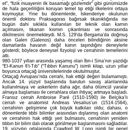
et”, “fizik muayenin ilk basamağı gözlemdir” gibi günümüzde
de hala geçerliliğini koruyan temel tıp etiği ilkelerini ortaya
koymuştur. Yine bu dönemlerde, İskenderiye okulunun
önemli doktoru Praksagoras bağırsak tıkanıklığında ise
bugün dahi sıklıkla kullanılan bir teknik olan karnın
açılmasını, tıkanan kısmın çıkarılması ve sonrasında
dikilmesini önermekteydi. M.S. 129'da Bergama'da doğmuş
olan Galen (Galenos) daha önceleri bilindiğinin aksine
damarlarda havanın değil kanın taşındığını deneylerle
gösterdi; böylece deneysel fizyoloji ve cerrahinin temellerini
attı.
980-1037 yılları arasında yaşamış olan İbn-i Sina’nın yazdığı
“El-Kanun fi't-Tıb” (“Tıbbın Kanunu”) isimli kitap, uzun yıllar
boyunca ortaçağ üniversitelerinde okutulmuştur.
Ortaçağ Avrupası’nda cerrahi, hak ettiği değeri bulamamıştı.
Ancak 14. yüzyıl başlarında barutun savaş alanlarında
kullanılmaya ve askerlerin daha ağır, daha ölümcül yaralar
almaya başlaması ile cerrahlara olan ihtiyaç artmaya başladı.
Fransız cerrah Ambroise Paré (1510-1590) ile Belçika’lı
cerrah ve anatomist Andreas Vesalius’un (1514-1564),
cerrahinin gelişimine çok büyük katkıları oldu; dahası, o
dönemlerde tıbbi bilimler arasından dışlanmış olan anatomi
ve cerrahinin hak ettiği yeri bulmasını, cerrahinin yeniden
tıbbın bir bilim dalı olarak görülmeye başlanmasını sağladılar.
19. yüzyılın ortalarında Crawford W. Long isimli bir genel