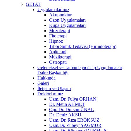
GETAT
Uygulamalarımız
Akupunktur
Ozon Uygulamaları
Kupa Uygulamaları
Mezoterapi
Fitoterapi
Hipnoz
Tıbbi Sülük Tedavisi (Hiruidoterapi)
Apiterapi
Müzikterapi
Osteopati
Geleneksel ve Tamamlayıcı Tıp Uygulamaları
Daire Başkanlığı
Hakkında
Galeri
İletişim ve Ulaşım
Doktorlarımız
Uzm. Dr. Fulya ORHAN
Dr. Metin AHMET
Opr. Dr. Dursun ÜNAL
Dr. Deniz AKSU
Uzm. Dr. Rıza ERÖKSÜZ
Uzm.Dr. Zübeyr YAĞMUR
Uzm. Dr. Rümeysa DURMUŞ