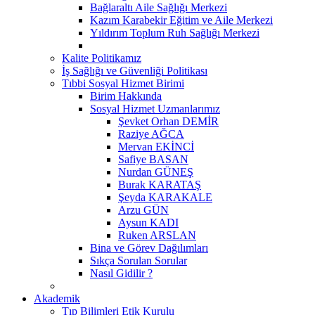
Bağlaraltı Aile Sağlığı Merkezi
Kazım Karabekir Eğitim ve Aile Merkezi
Yıldırım Toplum Ruh Sağlığı Merkezi
Kalite Politikamız
İş Sağlığı ve Güvenliği Politikası
Tıbbi Sosyal Hizmet Birimi
Birim Hakkında
Sosyal Hizmet Uzmanlarımız
Şevket Orhan DEMİR
Raziye AĞCA
Mervan EKİNCİ
Safiye BASAN
Nurdan GÜNEŞ
Burak KARATAŞ
Şeyda KARAKALE
Arzu GÜN
Aysun KADI
Ruken ARSLAN
Bina ve Görev Dağılımları
Sıkça Sorulan Sorular
Nasıl Gidilir ?
Akademik
Tıp Bilimleri Etik Kurulu