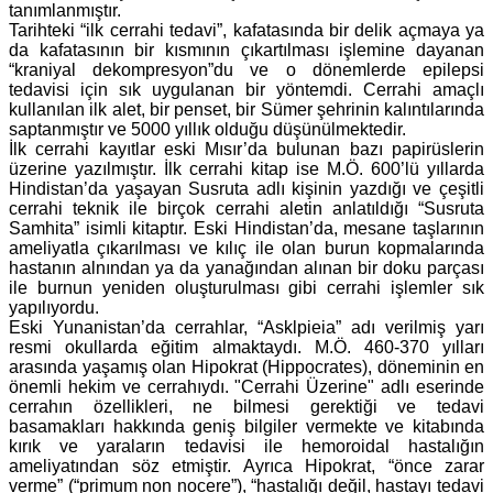
tanımlanmıştır.
Tarihteki “ilk cerrahi tedavi”, kafatasında bir delik açmaya ya
da kafatasının bir kısmının çıkartılması işlemine dayanan
“kraniyal dekompresyon”du ve o dönemlerde epilepsi
tedavisi için sık uygulanan bir yöntemdi. Cerrahi amaçlı
kullanılan ilk alet, bir penset, bir Sümer şehrinin kalıntılarında
saptanmıştır ve 5000 yıllık olduğu düşünülmektedir.
İlk cerrahi kayıtlar eski Mısır’da bulunan bazı papirüslerin
üzerine yazılmıştır. İlk cerrahi kitap ise M.Ö. 600’lü yıllarda
Hindistan’da yaşayan Susruta adlı kişinin yazdığı ve çeşitli
cerrahi teknik ile birçok cerrahi aletin anlatıldığı “Susruta
Samhita” isimli kitaptır. Eski Hindistan’da, mesane taşlarının
ameliyatla çıkarılması ve kılıç ile olan burun kopmalarında
hastanın alnından ya da yanağından alınan bir doku parçası
ile burnun yeniden oluşturulması gibi cerrahi işlemler sık
yapılıyordu.
Eski Yunanistan’da cerrahlar, “Asklpieia” adı verilmiş yarı
resmi okullarda eğitim almaktaydı. M.Ö. 460-370 yılları
arasında yaşamış olan Hipokrat (Hippocrates), döneminin en
önemli hekim ve cerrahıydı. "Cerrahi Üzerine" adlı eserinde
cerrahın özellikleri, ne bilmesi gerektiği ve tedavi
basamakları hakkında geniş bilgiler vermekte ve kitabında
kırık ve yaraların tedavisi ile hemoroidal hastalığın
ameliyatından söz etmiştir. Ayrıca Hipokrat, “önce zarar
verme” (“primum non nocere”), “hastalığı değil, hastayı tedavi