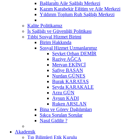
Bağlaraltı Aile Sağlığı Merkezi
Kazım Karabekir Eğitim ve Aile Merkezi
Yıldırım Toplum Ruh Sağlığı Merkezi
Kalite Politikamız
İş Sağlığı ve Güvenliği Politikası
Tıbbi Sosyal Hizmet Birimi
Birim Hakkında
Sosyal Hizmet Uzmanlarımız
Şevket Orhan DEMİR
Raziye AĞCA
Mervan EKİNCİ
Safiye BASAN
Nurdan GÜNEŞ
Burak KARATAŞ
Şeyda KARAKALE
Arzu GÜN
Aysun KADI
Ruken ARSLAN
Bina ve Görev Dağılımları
Sıkça Sorulan Sorular
Nasıl Gidilir ?
Akademik
Tıp Bilimleri Etik Kurulu