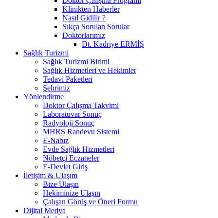
Doktor Çalışma Programı
Klinikten Haberler
Nasıl Gidilir ?
Sıkça Sorulan Sorular
Doktorlarımız
Dt. Kadriye ERMİŞ
Sağlık Turizmi
Sağlık Turizmi Birimi
Sağlık Hizmetleri ve Hekimler
Tedavi Paketleri
Şehrimiz
Yönlendirme
Doktor Çalışma Takvimi
Laboratuvar Sonuç
Radyoloji Sonuç
MHRS Randevu Sistemi
E-Nabız
Evde Sağlık Hizmetleri
Nöbetçi Eczaneler
E-Devlet Giriş
İletişim & Ulaşım
Bize Ulaşın
Hekiminize Ulaşın
Çalışan Görüş ve Öneri Formu
Dijital Medya