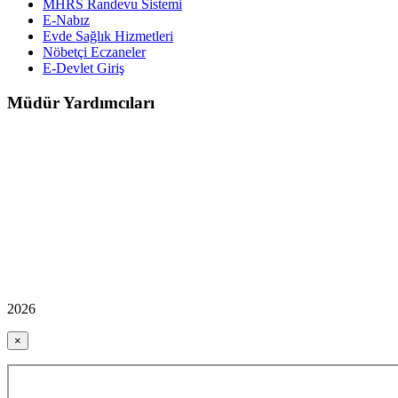
MHRS Randevu Sistemi
E-Nabız
Evde Sağlık Hizmetleri
Nöbetçi Eczaneler
E-Devlet Giriş
Müdür Yardımcıları
2026
×