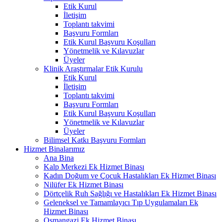
Etik Kurul
İletişim
Toplantı takvimi
Başvuru Formları
Etik Kurul Başvuru Koşulları
Yönetmelik ve Kılavuzlar
Üyeler
Klinik Araştırmalar Etik Kurulu
Etik Kurul
İletişim
Toplantı takvimi
Başvuru Formları
Etik Kurul Başvuru Koşulları
Yönetmelik ve Kılavuzlar
Üyeler
Bilimsel Katkı Başvuru Formları
Hizmet Binalarımız
Ana Bina
Kalp Merkezi Ek Hizmet Binası
Kadın Doğum ve Çocuk Hastalıkları Ek Hizmet Binası
Nilüfer Ek Hizmet Binası
Dörtçelik Ruh Sağlığı ve Hastalıkları Ek Hizmet Binası
Geleneksel ve Tamamlayıcı Tıp Uygulamaları Ek
Hizmet Binası
Osmangazi Ek Hizmet Binası