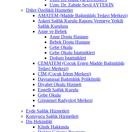
Uzm. Dr. Zahide Sevil AYTEKİN
Diğer Özellikli Hizmetler
AMATEM (Madde Bağımlılığı Tedavi Merkezi)
Askeri Sağlık Kurulu Raporu Vermeye Yetkili
Sağlık Kuruluşu
Anne ve Bebek
Anne Dostu Hastane
Bebek Dostu Hastane
Gebe Okulu
Gebe Okulu İstatistikleri
Doğum İstatistikleri
ÇEMATEM (Çocuk Ergen Madde Bağımlılığı
Tedavi Merkezi)
ÇİM (Çocuk İzlem Merkezi)
Davranışsal Bağımlılık Polikliniği
Diyabet Okulu Hizmeti
Engelli Sağlık Kurulu
Gebe Okulu
Girişimsel Radyoloji Merkezi
Evde Sağlık Hizmetleri
Koruyucu Sağlık Hizmetleri
Diş Hekimliği
Klinik Hakkında