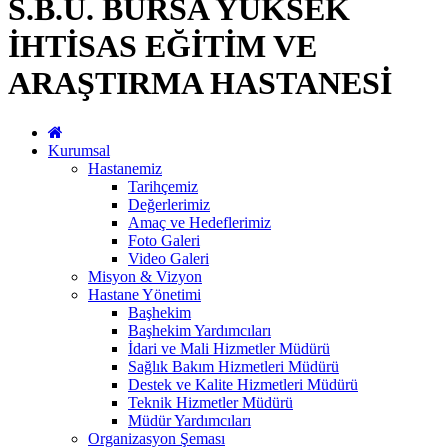
S.B.Ü. BURSA YÜKSEK
İHTİSAS EĞİTİM VE
ARAŞTIRMA HASTANESİ
Kurumsal
Hastanemiz
Tarihçemiz
Değerlerimiz
Amaç ve Hedeflerimiz
Foto Galeri
Video Galeri
Misyon & Vizyon
Hastane Yönetimi
Başhekim
Başhekim Yardımcıları
İdari ve Mali Hizmetler Müdürü
Sağlık Bakım Hizmetleri Müdürü
Destek ve Kalite Hizmetleri Müdürü
Teknik Hizmetler Müdürü
Müdür Yardımcıları
Organizasyon Şeması