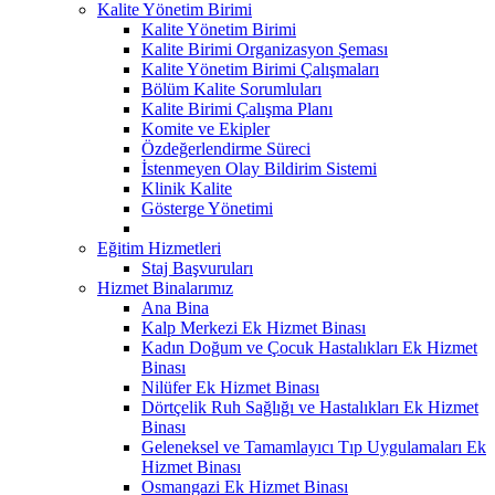
Kalite Yönetim Birimi
Kalite Yönetim Birimi
Kalite Birimi Organizasyon Şeması
Kalite Yönetim Birimi Çalışmaları
Bölüm Kalite Sorumluları
Kalite Birimi Çalışma Planı
Komite ve Ekipler
Özdeğerlendirme Süreci
İstenmeyen Olay Bildirim Sistemi
Klinik Kalite
Gösterge Yönetimi
Eğitim Hizmetleri
Staj Başvuruları
Hizmet Binalarımız
Ana Bina
Kalp Merkezi Ek Hizmet Binası
Kadın Doğum ve Çocuk Hastalıkları Ek Hizmet
Binası
Nilüfer Ek Hizmet Binası
Dörtçelik Ruh Sağlığı ve Hastalıkları Ek Hizmet
Binası
Geleneksel ve Tamamlayıcı Tıp Uygulamaları Ek
Hizmet Binası
Osmangazi Ek Hizmet Binası