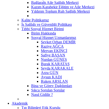
Bağlaraltı Aile Sağlığı Merkezi
Kazım Karabekir Eğitim ve Aile Merkezi
Yıldırım Toplum Ruh Sağlığı Merkezi
Kalite Politikamız
İş Sağlığı ve Güvenliği Politikası
Tıbbi Sosyal Hizmet Birimi
Birim Hakkında
Sosyal Hizmet Uzmanlarımız
Şevket Orhan DEMİR
Raziye AĞCA
Mervan EKİNCİ
Safiye BASAN
Nurdan GÜNEŞ
Burak KARATAŞ
Şeyda KARAKALE
Arzu GÜN
Aysun KADI
Ruken ARSLAN
Bina ve Görev Dağılımları
Sıkça Sorulan Sorular
Nasıl Gidilir ?
Akademik
Tıp Bilimleri Etik Kurulu