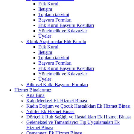
Etik Kurul
İletişim
Toplantı takvimi
Başvuru Formları
Etik Kurul Başvuru Koşulları
Yönetmelik ve Kılavuzlar
Üyeler
Klinik Araştırmalar Etik Kurulu
Etik Kurul
İletişim
Toplantı takvimi
Başvuru Formları
Etik Kurul Başvuru Koşulları
Yönetmelik ve Kılavuzlar
Üyeler
Bilimsel Katkı Başvuru Formları
Hizmet Binalarımız
Ana Bina
Kalp Merkezi Ek Hizmet Binası
Kadın Doğum ve Çocuk Hastalıkları Ek Hizmet Binası
Nilüfer Ek Hizmet Binası
Dörtçelik Ruh Sağlığı ve Hastalıkları Ek Hizmet Binası
Geleneksel ve Tamamlayıcı Tıp Uygulamaları Ek
Hizmet Binası
Osmangazi Ek Hizmet Binası