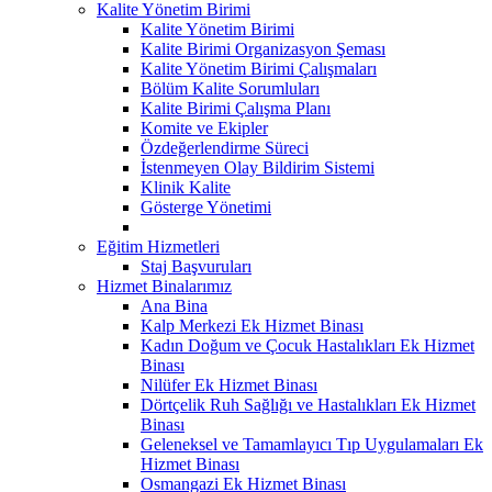
Kalite Yönetim Birimi
Kalite Yönetim Birimi
Kalite Birimi Organizasyon Şeması
Kalite Yönetim Birimi Çalışmaları
Bölüm Kalite Sorumluları
Kalite Birimi Çalışma Planı
Komite ve Ekipler
Özdeğerlendirme Süreci
İstenmeyen Olay Bildirim Sistemi
Klinik Kalite
Gösterge Yönetimi
Eğitim Hizmetleri
Staj Başvuruları
Hizmet Binalarımız
Ana Bina
Kalp Merkezi Ek Hizmet Binası
Kadın Doğum ve Çocuk Hastalıkları Ek Hizmet
Binası
Nilüfer Ek Hizmet Binası
Dörtçelik Ruh Sağlığı ve Hastalıkları Ek Hizmet
Binası
Geleneksel ve Tamamlayıcı Tıp Uygulamaları Ek
Hizmet Binası
Osmangazi Ek Hizmet Binası