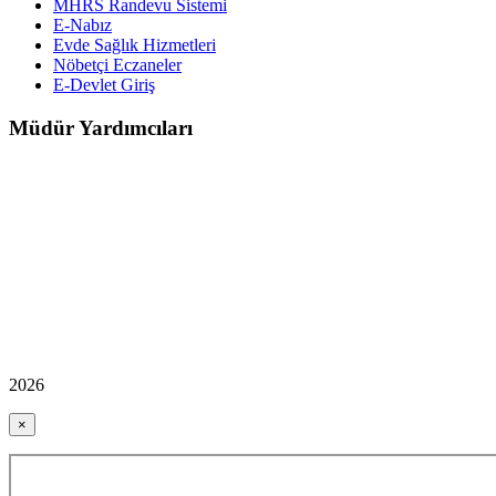
MHRS Randevu Sistemi
E-Nabız
Evde Sağlık Hizmetleri
Nöbetçi Eczaneler
E-Devlet Giriş
Müdür Yardımcıları
2026
×