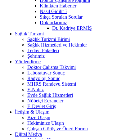
Doktor Çalışma Programı
Klinikten Haberler
Nasıl Gidilir ?
Sıkça Sorulan Sorular
Doktorlarımız
Dt. Kadriye ERMİŞ
Sağlık Turizmi
Sağlık Turizmi Birimi
Sağlık Hizmetleri ve Hekimler
Tedavi Paketleri
Şehrimiz
Yönlendirme
Doktor Çalışma Takvimi
Laboratuvar Sonuç
Radyoloji Sonuç
MHRS Randevu Sistemi
E-Nabız
Evde Sağlık Hizmetleri
Nöbetçi Eczaneler
E-Devlet Giriş
İletişim & Ulaşım
Bize Ulaşın
Hekiminize Ulaşın
Çalışan Görüş ve Öneri Formu
Dijital Medya