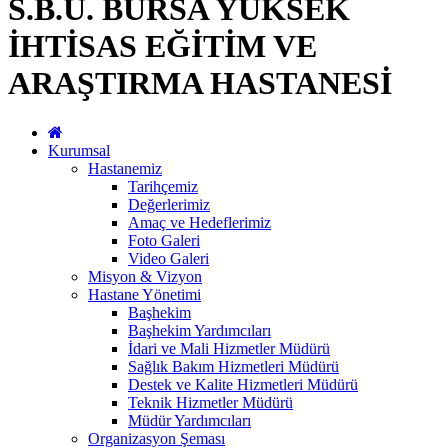
S.B.Ü. BURSA YÜKSEK
İHTİSAS EĞİTİM VE
ARAŞTIRMA HASTANESİ
Kurumsal
Hastanemiz
Tarihçemiz
Değerlerimiz
Amaç ve Hedeflerimiz
Foto Galeri
Video Galeri
Misyon & Vizyon
Hastane Yönetimi
Başhekim
Başhekim Yardımcıları
İdari ve Mali Hizmetler Müdürü
Sağlık Bakım Hizmetleri Müdürü
Destek ve Kalite Hizmetleri Müdürü
Teknik Hizmetler Müdürü
Müdür Yardımcıları
Organizasyon Şeması