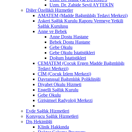
Uzm. Dr. Zahide Sevil AYTEKİN
Diğer Özellikli Hizmetler
AMATEM (Madde Bağımlılığı Tedavi Merkezi)
Askeri Sağlık Kurulu Raporu Vermeye Yetkili
Sağlık Kuruluşu
Anne ve Bebek
Anne Dostu Hastane
Bebek Dostu Hastane
Gebe Okulu
Gebe Okulu İstatistikleri
Doğum İstatistikleri
ÇEMATEM (Çocuk Ergen Madde Bağımlılığı
Tedavi Merkezi)
ÇİM (Çocuk İzlem Merkezi)
Davranışsal Bağımlılık Polikliniği
Diyabet Okulu Hizmeti
Engelli Sağlık Kurulu
Gebe Okulu
Girişimsel Radyoloji Merkezi
Evde Sağlık Hizmetleri
Koruyucu Sağlık Hizmetleri
Diş Hekimliği
Klinik Hakkında