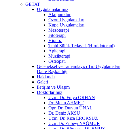
GETAT
Uygulamalarımız
Akupunktur
Ozon Uygulamaları
Kupa Uygulamaları
Mezoterapi
Fitoterapi
Hipnoz
Tıbbi Sülük Tedavisi (Hiruidoterapi)
Apiterapi
Müzikterapi
Osteopati
Geleneksel ve Tamamlayıcı Tıp Uygulamaları
Daire Başkanlığı
Hakkında
Galeri
İletişim ve Ulaşım
Doktorlarımız
Uzm. Dr. Fulya ORHAN
Dr. Metin AHMET
Opr. Dr. Dursun ÜNAL
Dr. Deniz AKSU
Uzm. Dr. Rıza ERÖKSÜZ
Uzm.Dr. Zübeyr YAĞMUR
Uzm. Dr. Rümeysa DURMUŞ