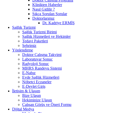
Doktor Çalışma Programı
Klinikten Haberler
Nasıl Gidilir ?
Sıkça Sorulan Sorular
Doktorlarımız
Dt. Kadriye ERMİŞ
Sağlık Turizmi
Sağlık Turizmi Birimi
Sağlık Hizmetleri ve Hekimler
Tedavi Paketleri
Şehrimiz
Yönlendirme
Doktor Çalışma Takvimi
Laboratuvar Sonuç
Radyoloji Sonuç
MHRS Randevu Sistemi
E-Nabız
Evde Sağlık Hizmetleri
Nöbetçi Eczaneler
E-Devlet Giriş
İletişim & Ulaşım
Bize Ulaşın
Hekiminize Ulaşın
Çalışan Görüş ve Öneri Formu
Dijital Medya