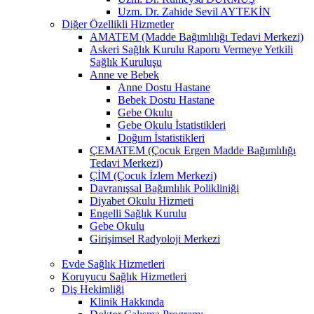
Uzm. Dr. Zahide Sevil AYTEKİN
Diğer Özellikli Hizmetler
AMATEM (Madde Bağımlılığı Tedavi Merkezi)
Askeri Sağlık Kurulu Raporu Vermeye Yetkili
Sağlık Kuruluşu
Anne ve Bebek
Anne Dostu Hastane
Bebek Dostu Hastane
Gebe Okulu
Gebe Okulu İstatistikleri
Doğum İstatistikleri
ÇEMATEM (Çocuk Ergen Madde Bağımlılığı
Tedavi Merkezi)
ÇİM (Çocuk İzlem Merkezi)
Davranışsal Bağımlılık Polikliniği
Diyabet Okulu Hizmeti
Engelli Sağlık Kurulu
Gebe Okulu
Girişimsel Radyoloji Merkezi
Evde Sağlık Hizmetleri
Koruyucu Sağlık Hizmetleri
Diş Hekimliği
Klinik Hakkında