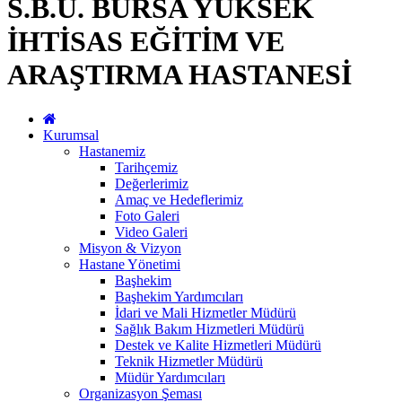
S.B.Ü. BURSA YÜKSEK
İHTİSAS EĞİTİM VE
ARAŞTIRMA HASTANESİ
Kurumsal
Hastanemiz
Tarihçemiz
Değerlerimiz
Amaç ve Hedeflerimiz
Foto Galeri
Video Galeri
Misyon & Vizyon
Hastane Yönetimi
Başhekim
Başhekim Yardımcıları
İdari ve Mali Hizmetler Müdürü
Sağlık Bakım Hizmetleri Müdürü
Destek ve Kalite Hizmetleri Müdürü
Teknik Hizmetler Müdürü
Müdür Yardımcıları
Organizasyon Şeması