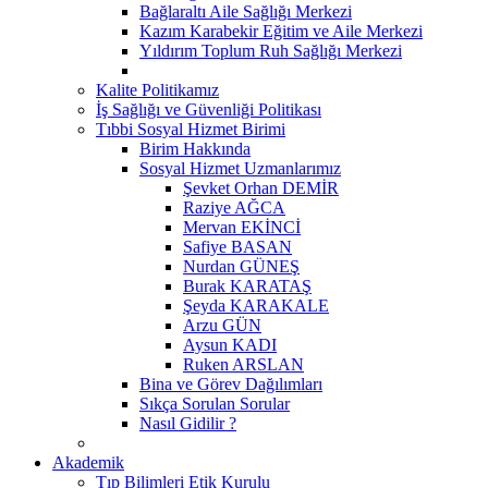
Bağlaraltı Aile Sağlığı Merkezi
Kazım Karabekir Eğitim ve Aile Merkezi
Yıldırım Toplum Ruh Sağlığı Merkezi
Kalite Politikamız
İş Sağlığı ve Güvenliği Politikası
Tıbbi Sosyal Hizmet Birimi
Birim Hakkında
Sosyal Hizmet Uzmanlarımız
Şevket Orhan DEMİR
Raziye AĞCA
Mervan EKİNCİ
Safiye BASAN
Nurdan GÜNEŞ
Burak KARATAŞ
Şeyda KARAKALE
Arzu GÜN
Aysun KADI
Ruken ARSLAN
Bina ve Görev Dağılımları
Sıkça Sorulan Sorular
Nasıl Gidilir ?
Akademik
Tıp Bilimleri Etik Kurulu