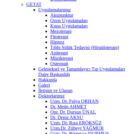
GETAT
Uygulamalarımız
Akupunktur
Ozon Uygulamaları
Kupa Uygulamaları
Mezoterapi
Fitoterapi
Hipnoz
Tıbbi Sülük Tedavisi (Hiruidoterapi)
Apiterapi
Müzikterapi
Osteopati
Geleneksel ve Tamamlayıcı Tıp Uygulamaları
Daire Başkanlığı
Hakkında
Galeri
İletişim ve Ulaşım
Doktorlarımız
Uzm. Dr. Fulya ORHAN
Dr. Metin AHMET
Opr. Dr. Dursun ÜNAL
Dr. Deniz AKSU
Uzm. Dr. Rıza ERÖKSÜZ
Uzm.Dr. Zübeyr YAĞMUR
Uzm. Dr. Rümeysa DURMUŞ