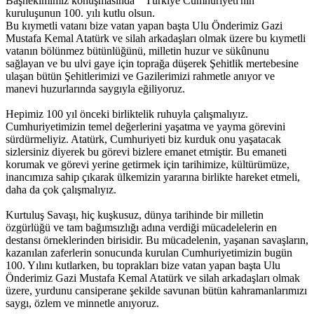
Başhekimimiz konuşmasında “Türkiye Cumhuriyeti'nin
kuruluşunun 100. yılı kutlu olsun.
Bu kıymetli vatanı bize vatan yapan başta Ulu Önderimiz Gazi
Mustafa Kemal Atatürk ve silah arkadaşları olmak üzere bu kıymetli
vatanın bölünmez bütünlüğünü, milletin huzur ve sükûnunu
sağlayan ve bu ulvi gaye için toprağa düşerek Şehitlik mertebesine
ulaşan bütün Şehitlerimizi ve Gazilerimizi rahmetle anıyor ve
manevi huzurlarında saygıyla eğiliyoruz.
Hepimiz 100 yıl önceki birliktelik ruhuyla çalışmalıyız.
Cumhuriyetimizin temel değerlerini yaşatma ve yayma görevini
sürdürmeliyiz. Atatürk, Cumhuriyeti biz kurduk onu yaşatacak
sizlersiniz diyerek bu görevi bizlere emanet etmiştir. Bu emaneti
korumak ve görevi yerine getirmek için tarihimize, kültürümüze,
inancımıza sahip çıkarak ülkemizin yararına birlikte hareket etmeli,
daha da çok çalışmalıyız.
Kurtuluş Savaşı, hiç kuşkusuz, dünya tarihinde bir milletin
özgürlüğü ve tam bağımsızlığı adına verdiği mücadelelerin en
destansı örneklerinden birisidir. Bu mücadelenin, yaşanan savaşların,
kazanılan zaferlerin sonucunda kurulan Cumhuriyetimizin bugün
100. Yılını kutlarken, bu toprakları bize vatan yapan başta Ulu
Önderimiz Gazi Mustafa Kemal Atatürk ve silah arkadaşları olmak
üzere, yurdunu cansiperane şekilde savunan bütün kahramanlarımızı
saygı, özlem ve minnetle anıyoruz.