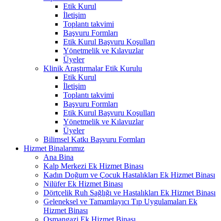
Etik Kurul
İletişim
Toplantı takvimi
Başvuru Formları
Etik Kurul Başvuru Koşulları
Yönetmelik ve Kılavuzlar
Üyeler
Klinik Araştırmalar Etik Kurulu
Etik Kurul
İletişim
Toplantı takvimi
Başvuru Formları
Etik Kurul Başvuru Koşulları
Yönetmelik ve Kılavuzlar
Üyeler
Bilimsel Katkı Başvuru Formları
Hizmet Binalarımız
Ana Bina
Kalp Merkezi Ek Hizmet Binası
Kadın Doğum ve Çocuk Hastalıkları Ek Hizmet Binası
Nilüfer Ek Hizmet Binası
Dörtçelik Ruh Sağlığı ve Hastalıkları Ek Hizmet Binası
Geleneksel ve Tamamlayıcı Tıp Uygulamaları Ek
Hizmet Binası
Osmangazi Ek Hizmet Binası