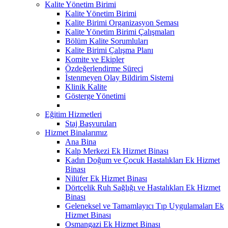
Kalite Yönetim Birimi
Kalite Yönetim Birimi
Kalite Birimi Organizasyon Şeması
Kalite Yönetim Birimi Çalışmaları
Bölüm Kalite Sorumluları
Kalite Birimi Çalışma Planı
Komite ve Ekipler
Özdeğerlendirme Süreci
İstenmeyen Olay Bildirim Sistemi
Klinik Kalite
Gösterge Yönetimi
Eğitim Hizmetleri
Staj Başvuruları
Hizmet Binalarımız
Ana Bina
Kalp Merkezi Ek Hizmet Binası
Kadın Doğum ve Çocuk Hastalıkları Ek Hizmet
Binası
Nilüfer Ek Hizmet Binası
Dörtçelik Ruh Sağlığı ve Hastalıkları Ek Hizmet
Binası
Geleneksel ve Tamamlayıcı Tıp Uygulamaları Ek
Hizmet Binası
Osmangazi Ek Hizmet Binası