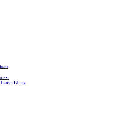
inası
inası
Hizmet Binası