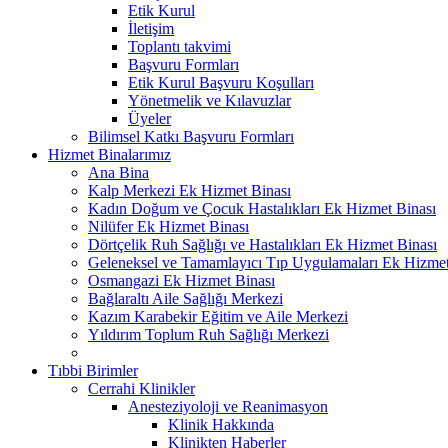
Etik Kurul
İletişim
Toplantı takvimi
Başvuru Formları
Etik Kurul Başvuru Koşulları
Yönetmelik ve Kılavuzlar
Üyeler
Bilimsel Katkı Başvuru Formları
Hizmet Binalarımız
Ana Bina
Kalp Merkezi Ek Hizmet Binası
Kadın Doğum ve Çocuk Hastalıkları Ek Hizmet Binası
Nilüfer Ek Hizmet Binası
Dörtçelik Ruh Sağlığı ve Hastalıkları Ek Hizmet Binası
Geleneksel ve Tamamlayıcı Tıp Uygulamaları Ek Hizmet
Osmangazi Ek Hizmet Binası
Bağlaraltı Aile Sağlığı Merkezi
Kazım Karabekir Eğitim ve Aile Merkezi
Yıldırım Toplum Ruh Sağlığı Merkezi
Tıbbi Birimler
Cerrahi Klinikler
Anesteziyoloji ve Reanimasyon
Klinik Hakkında
Klinikten Haberler