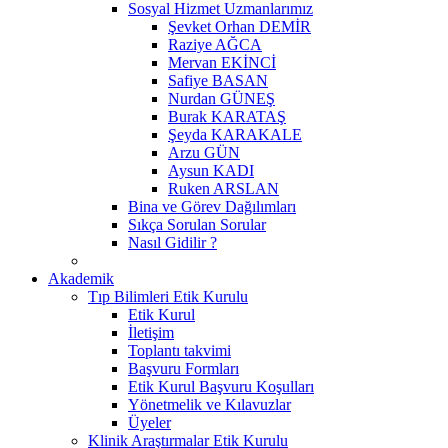
Sosyal Hizmet Uzmanlarımız
Şevket Orhan DEMİR
Raziye AĞCA
Mervan EKİNCİ
Safiye BASAN
Nurdan GÜNEŞ
Burak KARATAŞ
Şeyda KARAKALE
Arzu GÜN
Aysun KADI
Ruken ARSLAN
Bina ve Görev Dağılımları
Sıkça Sorulan Sorular
Nasıl Gidilir ?
Akademik
Tıp Bilimleri Etik Kurulu
Etik Kurul
İletişim
Toplantı takvimi
Başvuru Formları
Etik Kurul Başvuru Koşulları
Yönetmelik ve Kılavuzlar
Üyeler
Klinik Araştırmalar Etik Kurulu