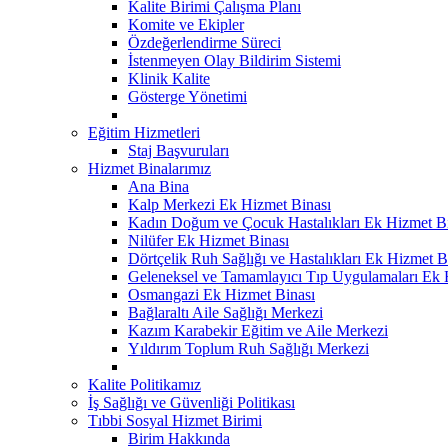
Kalite Birimi Çalışma Planı
Komite ve Ekipler
Özdeğerlendirme Süreci
İstenmeyen Olay Bildirim Sistemi
Klinik Kalite
Gösterge Yönetimi
Eğitim Hizmetleri
Staj Başvuruları
Hizmet Binalarımız
Ana Bina
Kalp Merkezi Ek Hizmet Binası
Kadın Doğum ve Çocuk Hastalıkları Ek Hizmet B
Nilüfer Ek Hizmet Binası
Dörtçelik Ruh Sağlığı ve Hastalıkları Ek Hizmet B
Geleneksel ve Tamamlayıcı Tıp Uygulamaları Ek 
Osmangazi Ek Hizmet Binası
Bağlaraltı Aile Sağlığı Merkezi
Kazım Karabekir Eğitim ve Aile Merkezi
Yıldırım Toplum Ruh Sağlığı Merkezi
Kalite Politikamız
İş Sağlığı ve Güvenliği Politikası
Tıbbi Sosyal Hizmet Birimi
Birim Hakkında