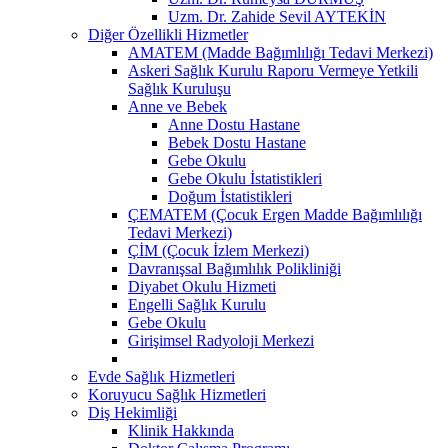
Uzm. Dr. Zahide Sevil AYTEKİN
Diğer Özellikli Hizmetler
AMATEM (Madde Bağımlılığı Tedavi Merkezi)
Askeri Sağlık Kurulu Raporu Vermeye Yetkili
Sağlık Kuruluşu
Anne ve Bebek
Anne Dostu Hastane
Bebek Dostu Hastane
Gebe Okulu
Gebe Okulu İstatistikleri
Doğum İstatistikleri
ÇEMATEM (Çocuk Ergen Madde Bağımlılığı
Tedavi Merkezi)
ÇİM (Çocuk İzlem Merkezi)
Davranışsal Bağımlılık Polikliniği
Diyabet Okulu Hizmeti
Engelli Sağlık Kurulu
Gebe Okulu
Girişimsel Radyoloji Merkezi
Evde Sağlık Hizmetleri
Koruyucu Sağlık Hizmetleri
Diş Hekimliği
Klinik Hakkında