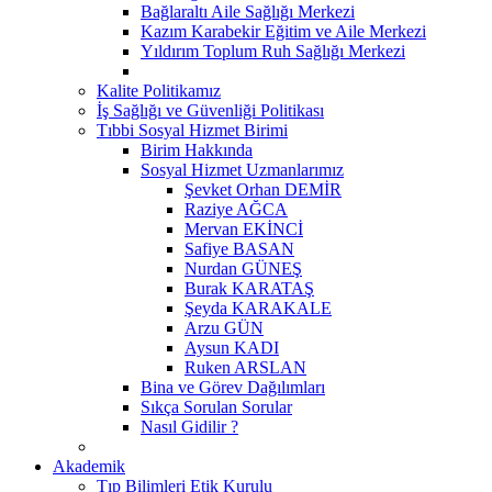
Bağlaraltı Aile Sağlığı Merkezi
Kazım Karabekir Eğitim ve Aile Merkezi
Yıldırım Toplum Ruh Sağlığı Merkezi
Kalite Politikamız
İş Sağlığı ve Güvenliği Politikası
Tıbbi Sosyal Hizmet Birimi
Birim Hakkında
Sosyal Hizmet Uzmanlarımız
Şevket Orhan DEMİR
Raziye AĞCA
Mervan EKİNCİ
Safiye BASAN
Nurdan GÜNEŞ
Burak KARATAŞ
Şeyda KARAKALE
Arzu GÜN
Aysun KADI
Ruken ARSLAN
Bina ve Görev Dağılımları
Sıkça Sorulan Sorular
Nasıl Gidilir ?
Akademik
Tıp Bilimleri Etik Kurulu