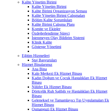
Kalite Yönetim Birimi
Kalite Yönetim Birimi
Kalite Birimi Organizasyon Şeması
Kalite Yönetim Birimi Çalışmaları
Bölüm Kalite Sorumluları
Kalite Birimi Çalışma Planı
Komite ve Ekipler
Özdeğerlendirme Süreci
İstenmeyen Olay Bildirim Sistemi
Klinik Kalite
Gösterge Yönetimi
Eğitim Hizmetleri
Staj Başvuruları
Hizmet Binalarımız
Ana Bina
Kalp Merkezi Ek Hizmet Binası
Kadın Doğum ve Çocuk Hastalıkları Ek Hizmet
Binası
Nilüfer Ek Hizmet Binası
Dörtçelik Ruh Sağlığı ve Hastalıkları Ek Hizmet
Binası
Geleneksel ve Tamamlayıcı Tıp Uygulamaları Ek
Hizmet Binası
Osmangazi Ek Hizmet Binası