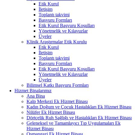
Etik Kurul
İletişim
Toplantı takvimi
Başvuru Formları
Etik Kurul Başvuru Koşulları
Yönetmelik ve Kılavuzlar
Üyeler
Klinik Araştırmalar Etik Kurulu
Etik Kurul
İletişim
Toplantı takvimi
Başvuru Formları
Etik Kurul Başvuru Koşulları
Yönetmelik ve Kılavuzlar
Üyeler
Bilimsel Katkı Başvuru Formları
Hizmet Binalarımız
Ana Bina
Kalp Merkezi Ek Hizmet Binası
Kadın Doğum ve Çocuk Hastalıkları Ek Hizmet Binası
Nilüfer Ek Hizmet Binası
Dörtçelik Ruh Sağlığı ve Hastalıkları Ek Hizmet Binası
Geleneksel ve Tamamlayıcı Tıp Uygulamaları Ek
Hizmet Binası
Osmangazi Ek Hizmet Binası