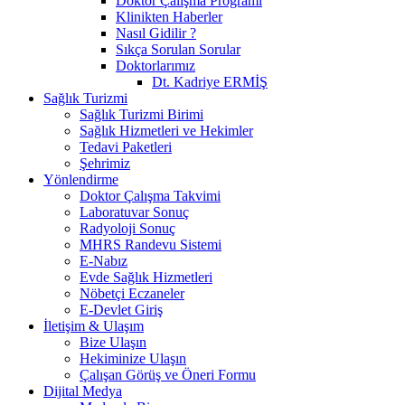
Doktor Çalışma Programı
Klinikten Haberler
Nasıl Gidilir ?
Sıkça Sorulan Sorular
Doktorlarımız
Dt. Kadriye ERMİŞ
Sağlık Turizmi
Sağlık Turizmi Birimi
Sağlık Hizmetleri ve Hekimler
Tedavi Paketleri
Şehrimiz
Yönlendirme
Doktor Çalışma Takvimi
Laboratuvar Sonuç
Radyoloji Sonuç
MHRS Randevu Sistemi
E-Nabız
Evde Sağlık Hizmetleri
Nöbetçi Eczaneler
E-Devlet Giriş
İletişim & Ulaşım
Bize Ulaşın
Hekiminize Ulaşın
Çalışan Görüş ve Öneri Formu
Dijital Medya