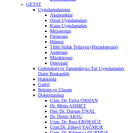
GETAT
Uygulamalarımız
Akupunktur
Ozon Uygulamaları
Kupa Uygulamaları
Mezoterapi
Fitoterapi
Hipnoz
Tıbbi Sülük Tedavisi (Hiruidoterapi)
Apiterapi
Müzikterapi
Osteopati
Geleneksel ve Tamamlayıcı Tıp Uygulamaları
Daire Başkanlığı
Hakkında
Galeri
İletişim ve Ulaşım
Doktorlarımız
Uzm. Dr. Fulya ORHAN
Dr. Metin AHMET
Opr. Dr. Dursun ÜNAL
Dr. Deniz AKSU
Uzm. Dr. Rıza ERÖKSÜZ
Uzm.Dr. Zübeyr YAĞMUR
Uzm. Dr. Rümeysa DURMUŞ