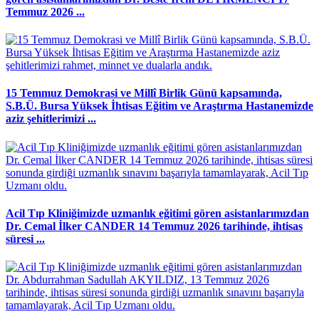
Temmuz 2026 ...
15 Temmuz Demokrasi ve Millî Birlik Günü kapsamında,
S.B.Ü. Bursa Yüksek İhtisas Eğitim ve Araştırma Hastanemizde
aziz şehitlerimizi ...
Acil Tıp Kliniğimizde uzmanlık eğitimi gören asistanlarımızdan
Dr. Cemal İlker CANDER 14 Temmuz 2026 tarihinde, ihtisas
süresi ...