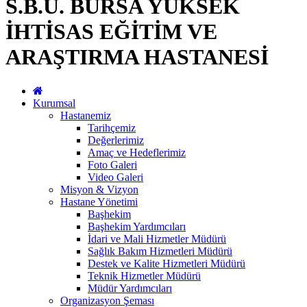
S.B.Ü. BURSA YÜKSEK
İHTİSAS EĞİTİM VE
ARAŞTIRMA HASTANESİ
Kurumsal
Hastanemiz
Tarihçemiz
Değerlerimiz
Amaç ve Hedeflerimiz
Foto Galeri
Video Galeri
Misyon & Vizyon
Hastane Yönetimi
Başhekim
Başhekim Yardımcıları
İdari ve Mali Hizmetler Müdürü
Sağlık Bakım Hizmetleri Müdürü
Destek ve Kalite Hizmetleri Müdürü
Teknik Hizmetler Müdürü
Müdür Yardımcıları
Organizasyon Şeması